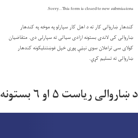
Sorry...This form is closed to new submissions.
کندهار ښاروالی کار ته د اهل کار سپارلو په موخه په کندهار
ښاروالی کی لاندی بستونه ازادی سیالی ته سپارلی دی. متقاضیان
کولای سی تراعلان سوی نېټې پوری خپل غوښتنلیکونه کندهار
ښاروالی ته تسلیم کړي.
د ښاروالی ریاست ۵ او ۶ بستونه