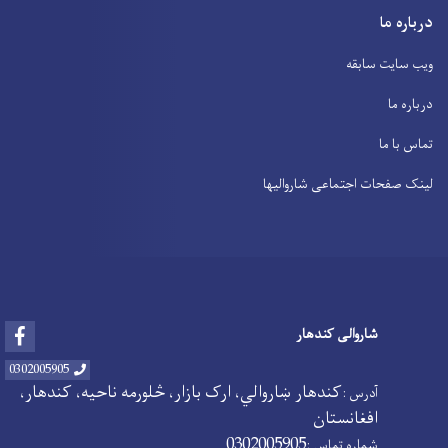
درباره ما
ویب سایت سابقه
درباره ما
تماس با ما
لینک صفحات اجتماعی شاروالیها
Facebook
شاروالی کندهار
0302005905
کندهار ښاروالي، ارک بازار، څلورمه ناحیه، کندهار،
آدرس :
افغانستان
0302005905
شماره تماس :