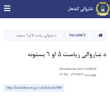
tion
شاروالی کندهار
Skip
to
main
صفحه اصلی
VACANCY
د ښاروالی ریاست ۵ او ۶ بستونه
content
د ښاروالی ریاست ۵ او ۶ بستونه
Anonymous (not verified)
چهارشنبه ۱۳۹۹/۷/۲ - ۱۲:۳۵
http://kandahar-m.gov.af/dr/node/568