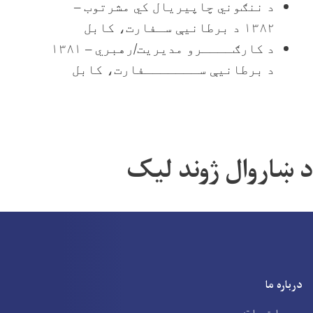
د ننګوني چاپیریال کي مشرتوب –
۱۳۸۲ د برطانیې سـفارت، کابل
د کارګــــرو مدیریت/رهبري – ۱۳۸۱
د برطانیې ســـــــفارت، کابل
د ښاروال ژوند لیک
درباره ما