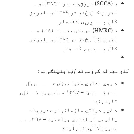
د
(SOCA)
پروژې مدیر – ۱۳۸۵ هـ
لمریز کال څخه تر ۱۳۸۹ هـ لمریز
کال پـــوري، کندهار
د
(HMRC)
پروژې مدیر – ۱۳۸۱ هـ
لمریز کال څخه تر ۱۳۸۵ هـ لمریز
کال پــوري، کندهار
لنډ مهاله کورسونه / ټرېنینګونه:
د یوې ادارې ستراتیژي جــــوړول
او رهــبري – ۱۳۹۷ هـ لمریز کــال،
تایلینډ
د غیر دولتي سازمانونو مدیریت،
پالیسي او اداري پراختیا – ۱۳۹۷ هـ
لمریز کال، تایلینډ