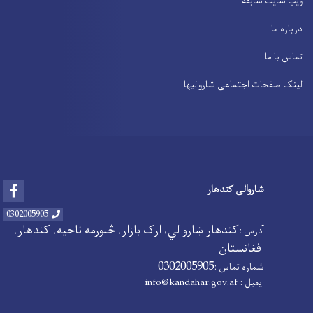
ویب سایت سابقه
درباره ما
تماس با ما
لینک صفحات اجتماعی شاروالیها
Facebook
شاروالی کندهار
0302005905
کندهار ښاروالي، ارک بازار، څلورمه ناحیه، کندهار،
آدرس :
افغانستان
0302005905
شماره تماس :
ایمیل :
info@kandahar.gov.af