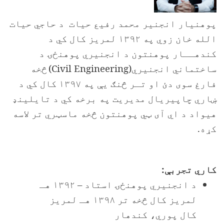
پوهنیار انجنیر محمد رفیع حیات د حاجي حیات
الله خان زوي په ۱۳۹۲ لمریز کال کي د
کندهــار پوهنتون د انجنیري پوهنځۍ د
ساختماني انجنیري(
Civil Engineering
)
څخه
فارغ سوی دئ او تـر څنګ یې په ۱۳۹۷ کال کي د
ښاري چاپیریال مدیریت په برخه کي د تایلینډ
هیواد د اي آی ټي پوهنتون څخه ماسټري تر لاسه
کړه.
کاري تجربې:
د انجنیري پوهنځۍ استاد – ۱۳۹۲ هـ
لمریز کال څخه تر ۱۳۹۸ هـ لمریز
کال پوري، کندهار