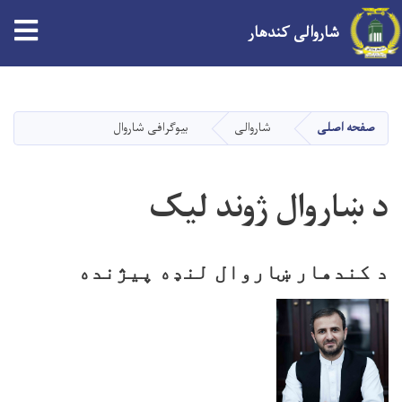
tion
شاروالی کندهار
Skip
to
main
صفحه اصلی
شاروالی
بیوگرافی شاروال
content
د ښاروال ژوند لیک
د کندهار ښاروال لنډه پیژنده