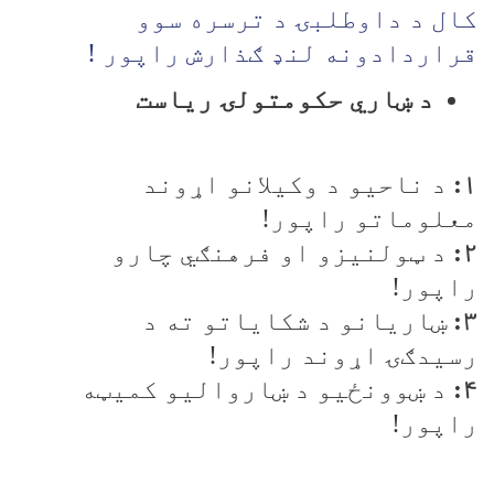
کال د داوطلبۍ د ترسره سوو
قراردادونه لنډ ګذارش راپور !
د ښاري حکومتولۍ رياست
۱:
د ناحيو د وکيلانو اړوند
معلوماتو راپور!
۲:
د ټولنيزو او فرهنګي چارو
راپور!
۳:
ښاريانو د شکاياتو ته د
رسيدګۍ اړوند راپور!
۴:
د ښوونځيو د ښارواليو کميټه
راپور!