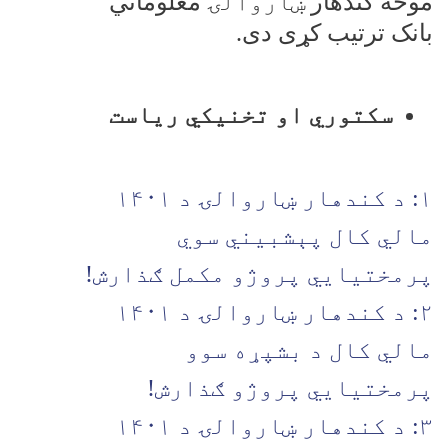
موخه کندهار
ښاروالۍ
معلوماتي
بانک ترتیب کړی دی
.
سکتوري او تخنیکي ریاست
۱: د کندهار ښاروالۍ د
۱۴۰۱
مالي کال پېشبیني سوي
پرمختیایي پروژو مکمل ګذارش!
۲: د کندهار ښاروالۍ د ۱۴۰۱
مالي کال د بشپړه سوو
پرمختيايي پروژو ګذارش!
۳: د کندهار ښاروالۍ د ۱۴۰۱