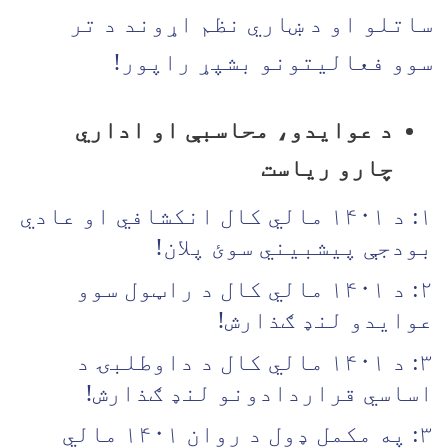
ساتلو او د ښاري نظم اړوند د تر
سوو فعالیتونو بشپړ راپور!
د عوایدو، محاسبې او اداري
چارو ریاست
۱: د ۱۴۰۱ مالي کال انکشافي او عادي
بودجې پیشبیني سوئ پلان!
۲: د ۱۴۰۱ مالي کال د راټول سوو
عوايدو لنډ ګذارش!
۳: د ۱۴۰۱ مالي کال د داوطلبۍ د
اساسي قراردادونو لنډ ګذارش!
۳: په مکمل ډول د روان ۱۴۰۱ مالي