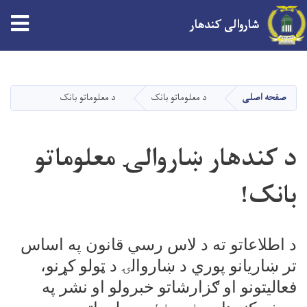
tion
شاروالی کندهار
Skip
to
main
صفحه اصلی
د معلوماتو بانک
د معلوماتو بانک
content
د کندهار ښاروالۍ معلوماتو
بانک!
د اطلاعاتو ته د لاس رسي قانون په اساس
تر ښاریانو پوري د ښاروالۍ د ټولو کړنو،
فعالیتونو او ګزارشاتو خبرولو او نشر په