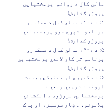
مالي کال د روانو پرمختیايي
پروژو ګذارش!
۴: د ۱۴۰۱ مالي کال د همکارو
برنامو بشپړي سوو پرمختیايي
پروژو ګذارش!
۵: د ۱۴۰۱ مالي کال د همکارو
برنامو تر کار لاندي پرمختیايي
پروژو ګذارش!
۶: د سکتوري او تخنیکي ریاست
اړوند د دريمي ربعي د
پرمختیايي پروژو، د انکشافي
پلانونو، د ښار سرسبزه او پاک