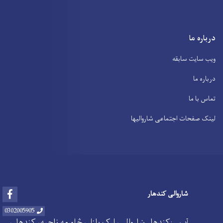
درباره ما
ویب سایت سابقه
درباره ما
تماس با ما
لینک صفحات اجتماعی شاروالیها
Facebook
شاروالی کندهار
0302005905
کندهار ښاروالي، ارک بازار، څلورمه ناحیه، کندهار،
آدرس :