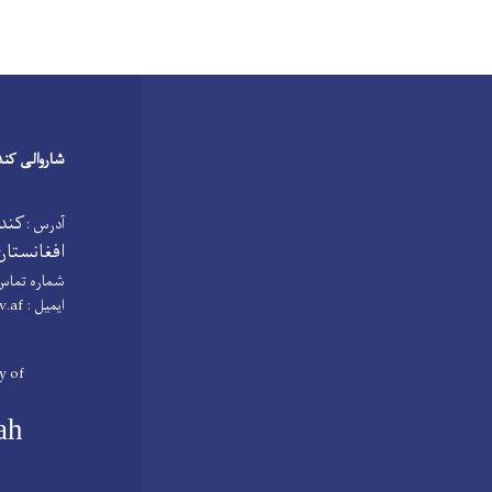
شاروالی کند
کنده
آدرس :
افغانستان
شماره تماس
ایمیل :
v.af
y of
ah