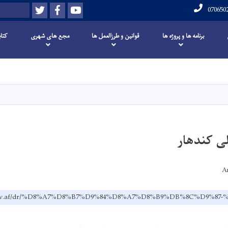
Twitter
Facebook
Youtube
Search
070650
برنامه ها و پروژه ها
قوانین و طرزالعمل ها
مجع های شهری
کتاب
Skip
to
main
content
لی کندهار
A
r-m.gov.af/dr/%D8%A7%D8%B7%D9%84%D8%A7%D8%B9%DB%8C%D