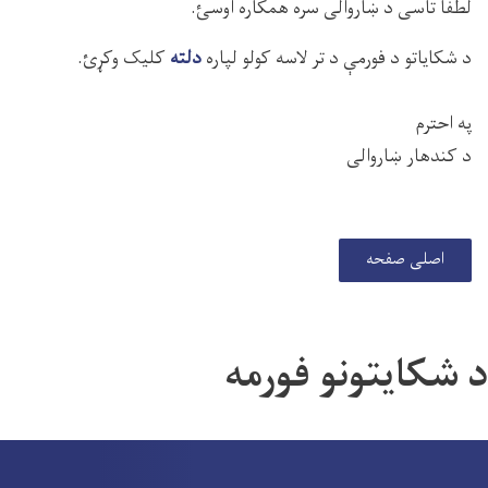
لطفا تاسی د ښاروالی سره همکاره اوسئ.
د شکایاتو د فورمې د تر لاسه کولو لپاره
دلته
کلیک وکړئ.
په احترم
د کندهار ښاروالی
اصلی صفحه
د شکایتونو فورمه