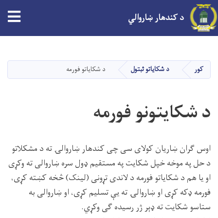
tion
د کندهار ښاروالي
اصلي
منځپانګه
دانګل
کور
د شکایاتو ثبتول
د شکایاتو فورمه
د شکایتونو فورمه
اوس ګران ښاریان کولای سی چی کندهار ښاروالۍ ته د مشکلاتو
د حل په موخه خپل شکایت په مستقیم ډول سره ښاروالی ته وکړی
او یا هم د شکایاتو فورمه د لاندی تړونی (لینک) څخه کښته کړی،
فورمه ډکه کړی او ښاروالۍ ته یې تسلیم کړی، او ښاروالی به
ستاسو شکایت ته ډېر ژر رسیده ګی وکړي.