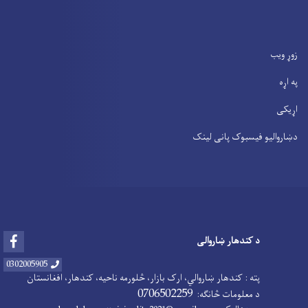
زوړ ویب
په اړه
اړیکی
دښاروالیو فیسبوک پانی لینک
Facebook
د کندهار ښاروالی
0302005905
پته : کندهار ښاروالي، ارک بازار، څلورمه ناحیه، کندهار، افغانستان
0706502259
د معلومات څانګه: