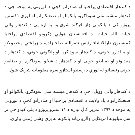
د کندهار اقتصادي پراختیا او صادراتو کچې د لوړونې په موخه چې د
کندهار مېشته ملي سوداګرو، پانګوالو او صنعتکارانو له لوري
۱۱
سترو
پروژو کې د پانګونې ډاډ څرګند شوی و، په اړه يې د کندهار والي
حیات الله حیات، د افغانستان هوایي ډګرونو اقتصادي پراختیا
کمېسيون دارالانشاء رئيس نصرالله صاحبزاده، د زراعتي محصولاتو
او مالدارۍ خونې، د کندهار سوداګرۍ او پانګونې خونې، د کندهار د
معدنونو او صنایعو خونې او د کندهار د ښځو سوداګرۍ او صنایعو
خونې رئيسانو له لوري د رسنیو استازو سره معلومات شریک شول
.
د کندهار والي وویل، چې د کندهار مېشته ملي سودګرو، پانګوالو او
صنعتکارانو د یاد ولایت د اقتصادي پراختیا او صادراتو کچې د لوړونې
په موخه د
۱۳۹۹
لمريز کال لپاره د
۱۱
سترو پروژو د پلي کېدو چې تر
سل میلیونه امریکايي ډالرو زیاته پانګونه به پرې وشي ژمنې وکړي
.