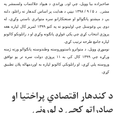
صاحبزاده بیا وویل، چې اونۍ وړاندې د هېواد جلالتماب ولسمشر په
مشرۍ د
۵ / ۹ / ۱۳۹۸
نېټې د هدایت پر اساس کندهار ته راغلو، دلته
يې د مېشتو پانګوالو او صنعتکارانو سره متواترې ناستې وکړي، له
دوی يې وغوښتل چې اولیتونو ته په کتو
۱۳۹۹
لمريز کال لپاره هغه
پروژې انتخاب کړي چې پکې غواړي پانګونه وکړي او د راتلونکو کالونو
لپاره جامع طرحه ترتیب کړي
.
نوموړي وویل، د متواترو ناستووروسته وطندوسته پانګوالو ورته ژمنه
ورکړه چې
۱۳۹۹
کال کې به
۱۱
پروژې دولت سره تر یو توافق
وروسته پلي کړي، او راتلونکي کالونو لپاره به اوږدمهاله پلان تطبیق
کړي
.
د کندهار اقتصادي پراختیا او
صادراتو کچې د لوړونې