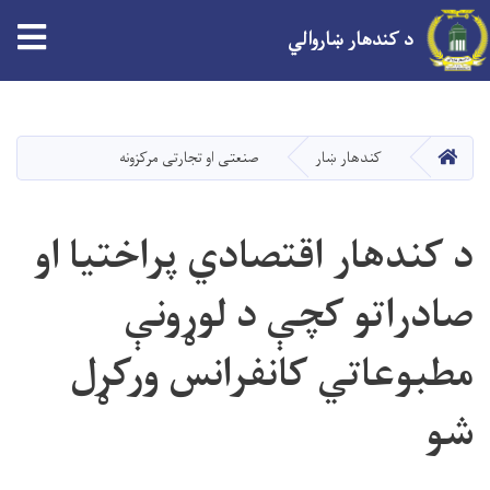
tion
د کندهار ښاروالي
اصلي
منځپانګه
دانګل
کور
کندهار ښار
صنعتی او تجارتی مرکزونه
د کندهار اقتصادي پراختیا او
صادراتو کچې د لوړونې
مطبوعاتي کانفرانس ورکړل
شو