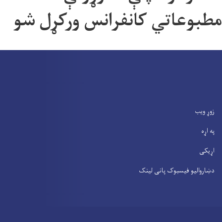
مطبوعاتي کانفرانس ورکړل شو
زوړ ویب
په اړه
اړیکی
دښاروالیو فیسبوک پانی لینک