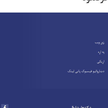
زوړ ویب
په اړه
اړیکی
دښاروالیو فیسبوک پانی لینک
Facebook
د کندهار ښاروالی