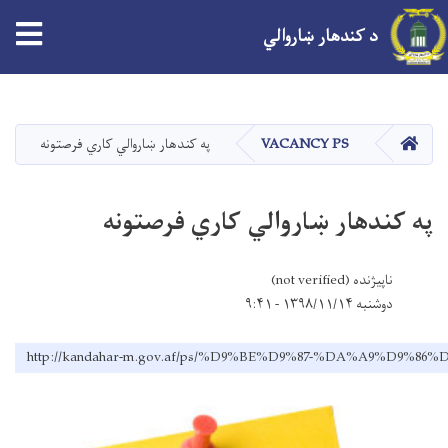
tion
د کندهار ښاروالي
اصلي
منځپانګه
دانګل
کور
VACANCY PS
په کندهار ښاروالي کاري فرصتونه
په کندهار ښاروالي کاري فرصتونه
ناپیژنده (not verified)
دوشنبه ۱۳۹۸/۱۱/۱۴ - ۹:۴۱
http://kandahar-m.gov.af/ps/%D9%BE%D9%87-%DA%A9%