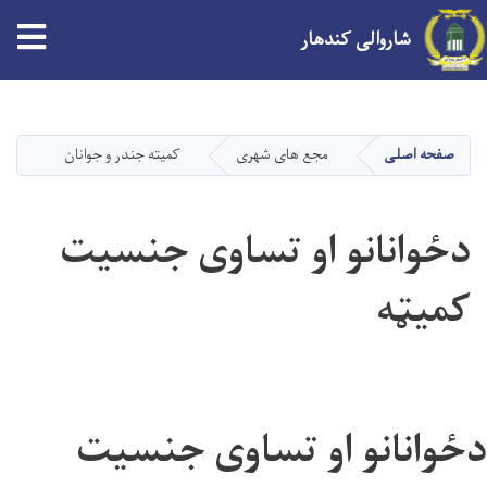
tion
شاروالی کندهار
Skip
to
main
صفحه اصلی
مجع های شهری
کمیته جندر و جوانان
content
دځوانانو او تساوی جنسیت
کمیټه
دځوانانو او تساوی جنسیت