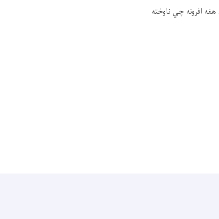
غه افرونه چي ناوخته