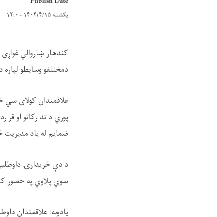
Publish Date
یکشنبه ۱۴۰۴/۴/۱۵ - ۱۲:۰
دمختلفو وسایطو لپاره د
پوري د تدارکاتو او قرار
ضمایم له یاد مدیریت 
سوي پلاوي په حضور کي د
یادونه: علاقمندان داوطل