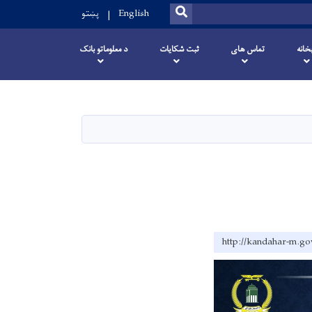
SEARCH
English
پښتو
خانه
تماس های
ثبت شکایات
د معلوماتو بانک
http://kandahar-m.go