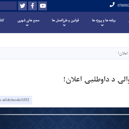
Twitter
Facebook
Youtube
Search
070650
برنامه ها و پروژه ها
قوانین و طرزالعمل ها
مجع های شهری
کتاب
Skip
to
main
اعلان!
content
الۍ د داوطلبۍ اعلان!
v.af/dr/node/1332