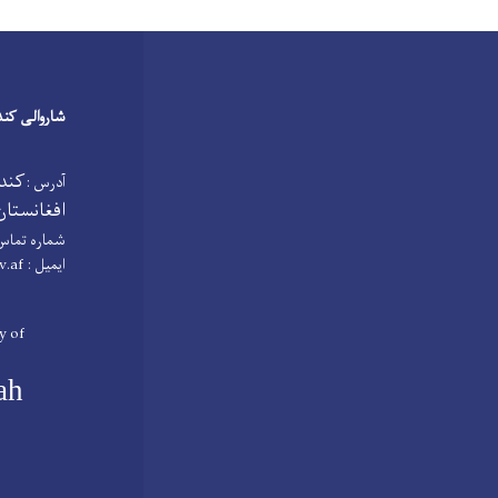
شاروالی کند
کنده
آدرس :
افغانستان
شماره تماس
ایمیل :
v.af
y of
ah