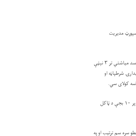
 دترانسپورټ مدیریت
علاقمندان کولای سي خپل غوښتنلیکونه د ۱۴۰۴ کال د سرطان میاشتي له ۱۴ نېټې څخه بیا د اسد میاشتي تر ۳ نېټې
یدارۍ شرطپاڼه او
سه کولای سي.
د دې خریدارۍ داوطلبي به د ۱۴۰۴ کال د اسد میاشتي پر ۴ نېټه چي د شنبې ورځ ده، د سهار پر ۱۰ بجې د ټاکل
يطو سره سم ترتيب او په