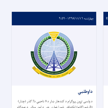
I
چهارشنبه ۱۳۹۸/۱۱/۱۶ - ۹:۵۹
داوطلبي
د ولسی تړون پروګرام د کندهار ښار د 9 ناحیي د7 ګذر (چنار)
(۵ شوراګانو) انکشافی شورا غواړی چی د لوي ویالې د عیدګاه