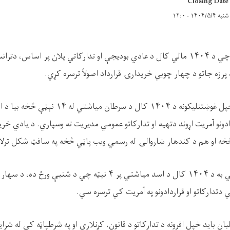
Closing Date
شنبه ۱۴۰۴/۵/۴ - ۱۲:۰
کندهار ښاروالي غواړي چي د ۱۴۰۴ مالي کال د عادي بودیجې او تدارکاتي پلان پر اساس،
 پرزه جاتو د چهار چوبي خریدارۍ قرارداد اصولاً ترسره کړي.
دادونو آمریت اړوند دتهیه او تدارکاتو عمومي مدیریت ته وسپاري. د یادي خر
څخه او هم د کندهار ښاروالۍ له رسمي ویب پاڼي څخه په سافټ شکل ترلا
تدارکاتو او قراردادونو په آمریت کي ترسره سي.
بان بايد خپل افرونه د تدارکاتو د قانون، کړنلاري او په شرطپاڼه کي له شرا