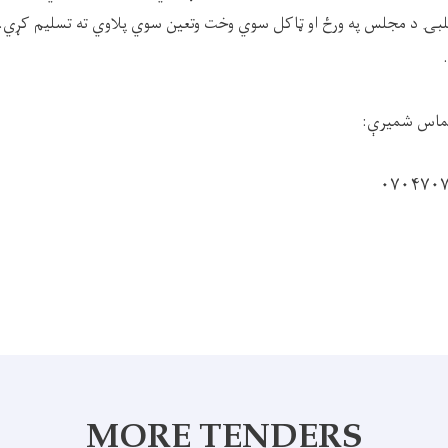
لبۍ د مجلس په ورځ او ټاکل سوي وخت وتعين سوي پلاوي ته تسليم کړي. ه
د تماس شميرې:
MORE TENDERS