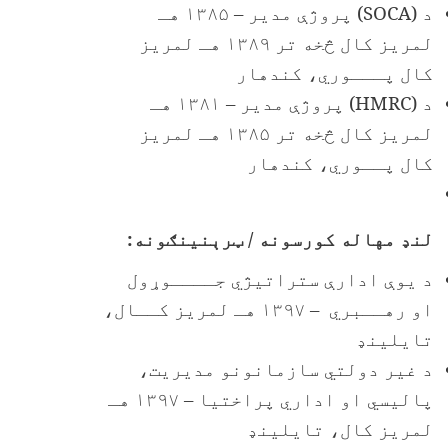
د
(SOCA)
پروژې مدیر – ۱۳۸۵ هـ
لمریز کال څخه تر ۱۳۸۹ هـ لمریز
کال پـــوري، کندهار
د
(HMRC)
پروژې مدیر – ۱۳۸۱ هـ
لمریز کال څخه تر ۱۳۸۵ هـ لمریز
کال پــوري، کندهار
لنډ مهاله کورسونه / ټرېنینګونه:
د یوې ادارې ستراتیژي جــــوړول
او رهــبري – ۱۳۹۷ هـ لمریز کــال،
تایلینډ
د غیر دولتي سازمانونو مدیریت،
پالیسي او اداري پراختیا – ۱۳۹۷ هـ
لمریز کال، تایلینډ