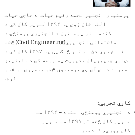
پوهنیار انجنیر محمد رفیع حیات د حاجي حیات
الله خان زوي په ۱۳۹۲ لمریز کال کي د
کندهــار پوهنتون د انجنیري پوهنځۍ د
ساختماني انجنیري(
Civil Engineering
)
څخه
فارغ سوی دئ او تـر څنګ یې په ۱۳۹۷ کال کي د
ښاري چاپیریال مدیریت په برخه کي د تایلینډ
هیواد د اي آی ټي پوهنتون څخه ماسټري تر لاسه
کړه.
کاري تجربې:
د انجنیري پوهنځۍ استاد – ۱۳۹۲ هـ
لمریز کال څخه تر ۱۳۹۸ هـ لمریز
کال پوري، کندهار