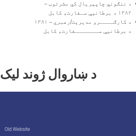
د ننګوني چاپیریال کي مشرتوب –
۱۳۸۲ د برطانیې سـفارت، کابل
د کارګــــرو مدیریت/رهبري – ۱۳۸۱
د برطانیې ســـــــفارت، کابل
د ښاروال ژوند لیک
Old Website