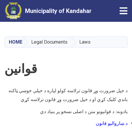
Tog
Municipality of Kandahar
Skip
to
main
HOME
Legal Documents
Laws
content
قوانین
د خپل ضرورت وړ قانون ترلاسه کولو لپاره د خپلې خوښې ټاکنه
باندې کلیک کړي او د خپل ضرورت وړ قانون ترلاسه کړي
یادونه: د قوانیونو متن د اصلی نسخو پر بنیاد دي
د ښاروالیو قانون