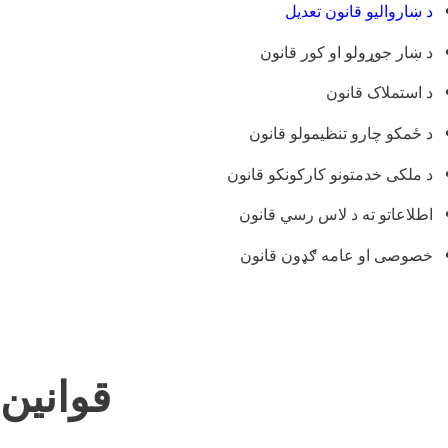
د ښاروالیو قانون تعدیل
د ښار جوړولو او کور قانون
د استملاک قانون
د ځمکو چارو تنظیمولو قانون
د ملکی خدمتونو کارکونکو قانون
اطلاعاتو ته د لاس رسي قانون
خصوصی او عامه ګډون قانون
قوانین