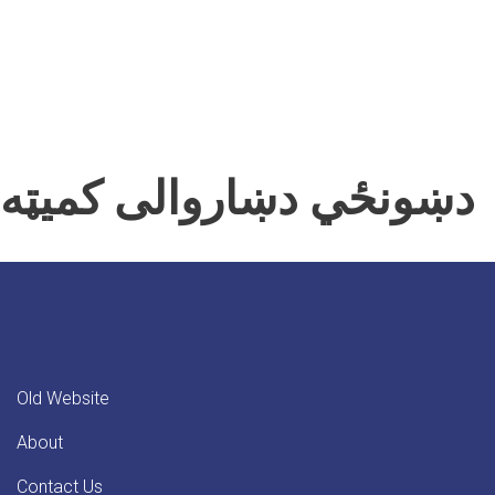
دښونځي دښاروالی کمیټه
Old Website
About
Contact Us