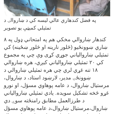
په فضل کندهاري عالي لیسه کي د ښاروالۍ د
تمثیلي کمیټې یو تصویر
کندهار ښاروالي
مخکي هم په امتحاني ډول په ۸
ښاري ښوونځیو (څلور نارینه او څلور ښځینه) کي
تمثیلي ښاروالیاني جوړي کړی وې چي په مجموع
کي ۲۰ تمثیلي ښاروالیاني کیږي،
هره ښاروالي
۱۸ تنه غړي لري چي هره تمثیلي ښاروالي د
ښوونځۍ مدیر،
لارښود استاد،
د ښاروال،
مرستیال ښاروال،
د عامه پوهاوي مسؤل، او نورو
غړو څخه تشکیل سویده.
یادي تمثیلي ښاروالياني
د طرزالعمل مطابق رامنځته سو
ي
دي
ښاروال،مرستیال ښاروال،د عامه پوهاوي مسؤل