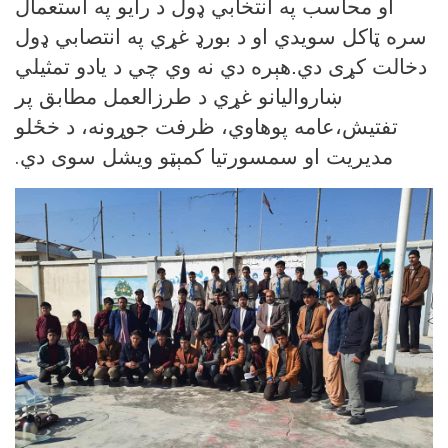
او محاسب په انتخابي ډول د رایو په استعمال
سره ټاکل سویدي او د بورډ غړي په انتصابي ډول
دخالت کړی دي.هېره دي نه وي چي د یادو تمثیلي
ښاروالیانو غړي د طرزالعمل مطابق پر
تفتیش،عامه پوهاوي،
ظرفت جوړونه،
د خځلو
.
مدیریت او سمسورتیا کمېټو ویشل سوی دي