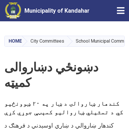
Tog
Municipality of Kandahar
Skip
to
main
HOME
City Committees
School Municipal Committ
content
دښونځي دښاروالی
کمیټه
کندهار ښاروالۍ د ښار په ۲۰ ښوونځیو
کي د تمثیلي ښاروالیو کمېټې جوړي کړې
کندهار ښاروالي د ښاري اوسېدني د فرهنګ د