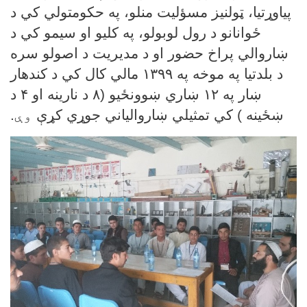
پیاوړتیا، ټولنیز مسؤلیت منلو، په حکومتولي کي د
ځوانانو د رول لوبولو،
په کلیو او سیمو کي د
ښاروالي پراخ حضور او د مدیریت د اصولو سره
د بلدتیا په موخه په ۱۳۹۹ مالي کال کي د کندهار
ښار په ۱۲ ښاري ښوونځیو (۸ د نارینه او ۴ د
ښځینه )
کي تمثیلي ښاروالیاني جوړي کړې
وې.