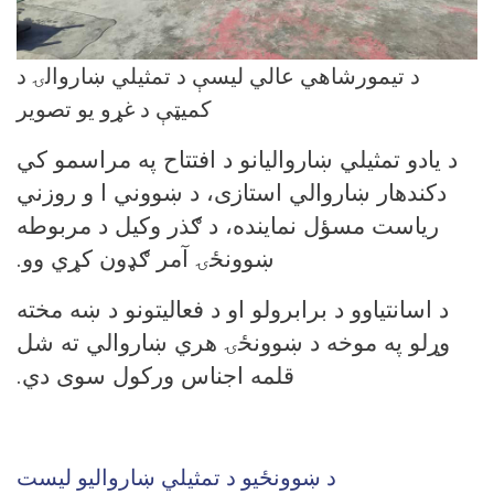
د تیمورشاهي عالي لیسې د تمثیلي ښاروالۍ د
کمیټې د غړو یو تصویر
د یادو تمثیلي ښاروالیانو د افتتاح په مراسمو کي
دکندهار ښاروالي استازی،
د ښووني ا و روزني
ریاست مسؤل نماینده،
د ګذر وکیل د مربوطه
.
ښوونځۍ آمر ګډون کړي وو
د اسانتیاوو د برابرولو او د فعالیتونو د ښه مخته
وړلو په موخه د ښوونځۍ هري ښاروالي ته شل
.
قلمه اجناس ورکول سوی دي
د ښوونځیو د تمثیلي ښاروالیو لیست