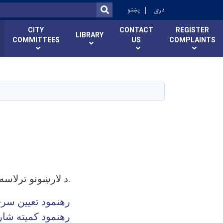
r
دری
پښتو
SEARCH
CITY
CONTACT
REGISTER
LIBRARY
COMMITTEES
US
COMPLAINTS
د لارښونو ترلاسه کولولپاره لینک ته مراجعه وکوی.
رهنمود تعیین سر
رهنمود کمیته شار