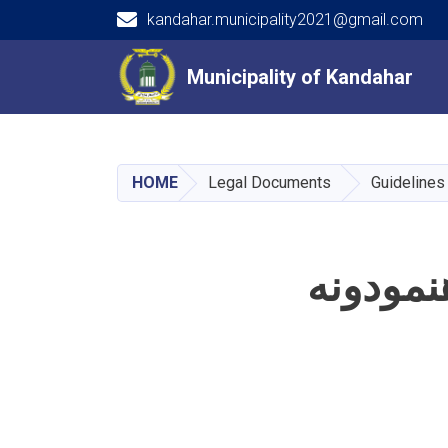
kandahar.municipality2021@gmail.com
Main navigation
Municipality of Kandahar
Municipality of Kandahar
HOME
Legal Documents
Guidelines
نمودونه