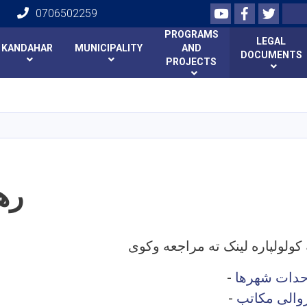
Youtube
Facebook
Twitte
Search
0706502259
PROGRAMS
LEGAL
KANDAHAR
MUNICIPALITY
AND
DOCUMENTS
PROJECTS
Skip
to
main
content
ره
حدات شهرها
-
والی مکاتب
-