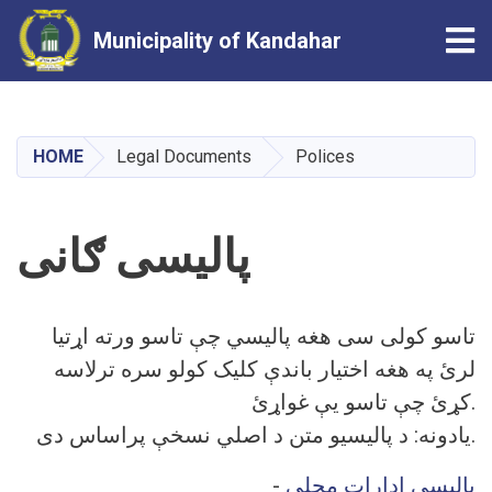
Tog
Municipality of Kandahar
Skip
to
main
HOME
Legal Documents
Polices
content
پالیسی ګانی
تاسو کولی سی هغه پالیسي چې تاسو ورته اړتیا
لرئ په هغه اختیار باندې کلیک کولو سره ترلاسه
کړئ چې تاسو یې غواړئ.
یادونه: د پالیسیو متن د اصلي نسخې پراساس دی.
-
پالیسی ادارات محلی