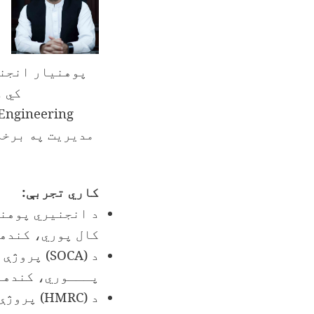
کي د
Engineering
مدیریت په برخه 
کاري تجربې:
کال پوري، کنده
د
(SOCA)
پـــوري، کندها
د
(HMRC)