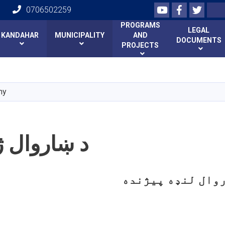
Youtube
Facebook
Twitte
Search
0706502259
PROGRAMS
LEGAL
KANDAHAR
MUNICIPALITY
AND
DOCUMENTS
PROJECTS
Skip
to
main
hy
content
د ښاروال ژ
وال لنډه پیژنده