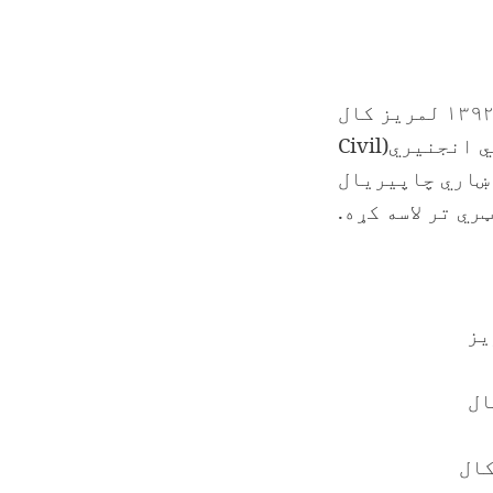
پوهنیار انجنیر محمد رفیع حیات د حاجي حیات الله خان زوي په ۱۳۹۲ لمریز کال
ي انجنیري(
Civil
څنګ یې په ۱۳۹۷ کال کي د ښاري چاپیریال
ي تر لاسه کړه.
 تر ۱۳۹۸ هـ لمریز
 لمریز کال
 هـ لمریز کال