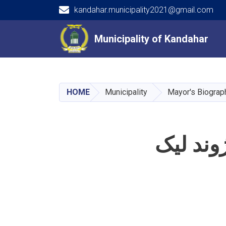
kandahar.municipality2021@gmail.com
Main navigation
Municipality of Kandahar
Municipality of Kandahar
HOME
Municipality
Mayor's Biograp
وند لیک