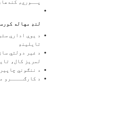
پــوري، کندهار
لنډ مهاله کورسو
تایلینډ
لمریز کال، تای
د ننګوني چاپیریال کي مشرتوب 
د کارګــــرو مدیریت/رهبري – ۱۳۸۱