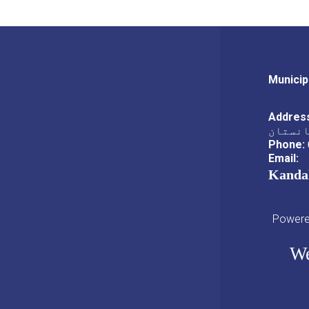
Municip
Addres
انستان
Phone:
Email:
Kanda
Powered
We