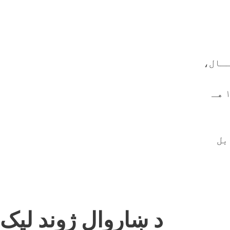
 ۱۳۹۷ هـ لمریز کــال،
د غیر دولتي سازمانونو مدیریت، پالیسي او اداري پراختیا – ۱۳۹۷ هـ
د ښاروال ژوند لیک