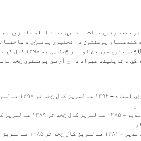
 کندهــار پوهنتون د انجنیري پوهنځۍ د ساختمان
)
څخه فارغ سوی دئ او تـر 
کي د تایلینډ هیواد د اي آی ټي پوهنتون څخه ماسټر
د انجنیري پوهنځۍ استاد – ۱۳۹۲ هـ لمریز کال څخه
ار
پروژې مدیر – ۱۳۸۵ هـ لمریز کال څخه تر ۱۳۸۹ هـ
ر
پروژې مدیر – ۱۳۸۱ هـ لمریز کال څخه تر ۱۳۸۵