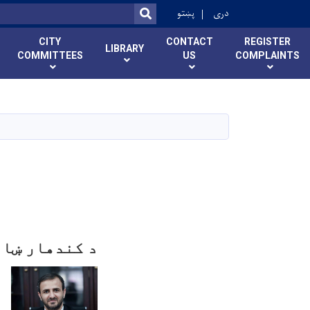
r
دری
پښتو
SEARCH
CITY
CONTACT
REGISTER
LIBRARY
COMMITTEES
US
COMPLAINTS
د کندهار ښار