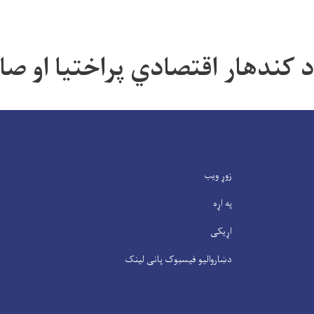
د کندهار اقتصادي پراختیا او ص
زوړ ویب
په اړه
اړیکی
دښاروالیو فیسبوک پانی لینک