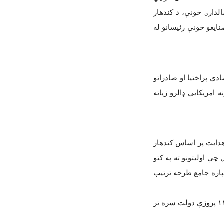
لدارۍ خونې، د کندهار
نایعو خونې رئيسانو له
دي پراختیا او صادراتو
امریکايي ډالرو زیاته
دایت پر اساس کندهار
چې اولیتونو ته په کتو
لپاره جامع طرحه ترتیب
۱
پروژې دولت سره تر