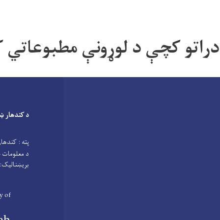
ادراتو کچې د لوړونې مطبوعاتي 
د کندهار ښ
پته : کندهار
د معلومات 
بریښنالیک: ndahar.municipality2021@gmail.com
y of
ah