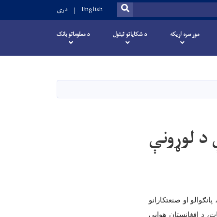
SEARCH
English
دری
موږ سره اړیکه
د شکایاتو ثبتول
د معلوماتو بانک
 د لوړونې
انګوالو او صنعتکارانو
ت، د افغانستان هوایي