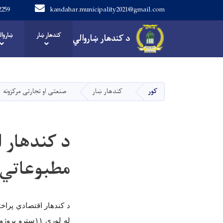
2259
kandahar.municipality2021@gmail.com
Main navigation
کندهار ښار
ښاروا
د کندهار ښاروالي
د کندهار ښاروالي
کور
کندهار ښار
صنعتی او تجارتی مرکزونه
د کندهار ا
مطبوعاتي 
د کندهار اقتصادي پراخت
له لوري
۱۱
سترو پروژو 