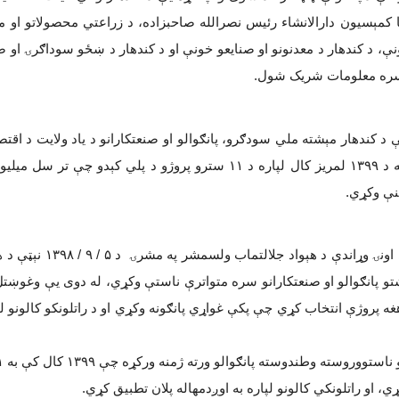
ا کمېسيون دارالانشاء رئيس نصرالله صاحبزاده، د زراعتي محصولاتو او ما
ې، د کندهار د معدنونو او صنایعو خونې او د کندهار د ښځو سوداګرۍ او ص
 سره معلومات شریک شول
.
 د کندهار مېشته ملي سودګرو، پانګوالو او صنعتکارانو د یاد ولایت د اقتصا
ه د
۱۳۹۹
لمريز کال لپاره د
۱۱
سترو پروژو د پلي کېدو چې تر سل میلیونه 
نې وکړي
.
 اونۍ وړاندې د هېواد جلالتماب ولسمشر په مشرۍ د
۵ / ۹ / ۱۳۹۸
نېټې د ه
شتو پانګوالو او صنعتکارانو سره متواترې ناستې وکړي، له دوی يې وغوښتل 
غه پروژې انتخاب کړي چې پکې غواړي پانګونه وکړي او د راتلونکو کالونو 
و ناستووروسته وطندوسته پانګوالو ورته ژمنه ورکړه چې
۱۳۹۹
کال کې به
۱
، او راتلونکي کالونو لپاره به اوږدمهاله پلان تطبیق کړي
.