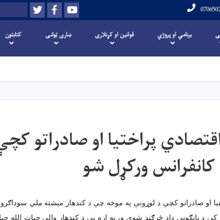
Twitter
Facebook
Youtube
لټون
070650
لی
برنامي او پروژي
قوانین او کړنلاری
ښاری ټولنی
کتابتون
اصلي
منځپانګه
دانګل
قتصادي پراختیا او صادراتو کچې
کانفرانس ورکړل شو
یا او صادراتو کچې د لوړونې په موخه چې د کندهار مېشته ملي سوداګرو، پ
کې د پانګونې ډاډ څرګند شوی و، په اړه يې د کندهار والي حیات الله حیا