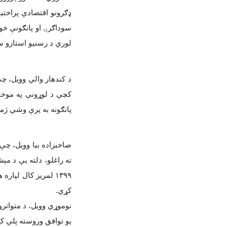
ډګرونو اقتصادي پراختی
سوداګرۍ او پانګونې خون
لوري د رسنیو استازو
د کندهار والي وویل، چې
کچې د لوړونې په موخ
پانګونه به پرې وشي ژم
صاحبزاده بیا وویل، چې
ته راغلو، دلته يې د مې
۱۳۹۹
لمريز کال لپاره ه
کړي
.
نوموړي وویل، د متواتر
یو توافق وروسته پلي کړي