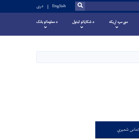
SEARCH
English
دری
موږ سره اړیکه
د شکایاتو ثبتول
د معلوماتو بانک
تماس شمېرې