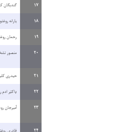
۱۷
ګندیګان ک
۱۸
یارانه روغتو
۱۹
رحمان روغ
۲۰
منصور تشخ
۲۱
حیدری کلی
۲۲
ډاکټر ادم ر
۲۳
آمیرجان روغ
۲۴
قادری روغت