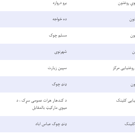
وي روغتون
برو دروازه
تون
ده خواجه
ون
مسلم چوک
ن
شهرنوی
روغتیایی مرکز
سپین زیارت
ون
ډنډ چوک
غتیایی کلینک
د کندهار هرات عمومی سړک ، د
میوی مارکیټ بالمقابل
 کلینک
ډنډ چوک عباس اباد