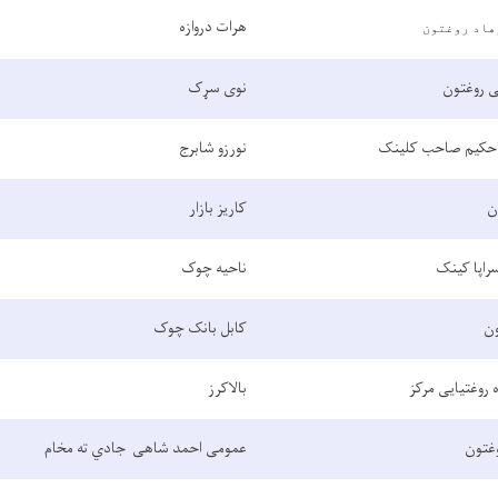
هرات دروازه
هاد روغتون
 روغتون
نوی سړک
حاحکیم صاحب کلینک
نورزو شابرج
ن
کاریز بازار
راپا کینک
ناحیه چوک
ون
کابل بانک چوک
ه روغتیایی مرکز
بالاکرز
وغتون
عمومی احمد شاهی جادي ته مخام