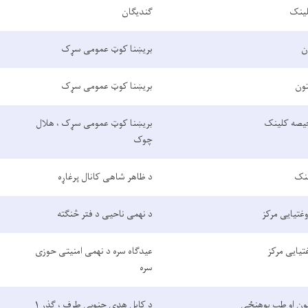
لینک
ګندیګان
ن
بریښنا کوټ عمومی سړک
تون
بریښنا کوټ عمومی سړک
یصه کلینک
بریښنا کوټ عمومی سړک ، هلال
چوک
نک
د ظاهر شاهی کانال پرغاړه
وغتیایی مرکز
د نهمی ناحیی د فتر څنګته
تیایی مرکز
عیدګاه سره د نهمی امنیتی حوزی
سره
ون او طب پوهنځي
د کابل هډی جنوبي طرف ، ګذر ۱