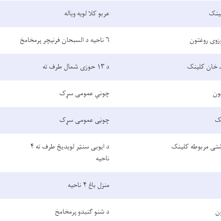
لینک
عربو کلا لویه ویاله
زوی روغتون
۶ ناحیه د السبحان فرنیچر پرمخامخ
د خان کلینک
د ۱۳ حوزی شمال طرف ته
ون
چوني عمومی سړک
نک
چوڼی عمومی سړک
تی مربوطه کلینک
د ایوبی سنټر لویدیځ طرف ته ۴
ناحیه
منزل باغ ۴ ناحیه
ن
د شنو ګنبدو پرمخامخ