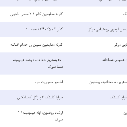
نک
کارته معلیمین ګذر ۱ دلسمی ناحیی
یمین لومړی روغتیایی مرکز
ګذر ۲ بلاک ۳۴ ناحیه ۱۰
ایی مرکز
کارته معلیمین سپین زر حمام څنګته
 عمومي شفاخانه
۲۵۰
بستریز شفاخانه دوهمه عینومینه
سیټا سړک
اتلسم ماموریت سره
راپا کلینک
سراپا کلینک ۳ پازګل کمپلیکس
ون
ارشاد روغتون، اوله عینومینه / ۱
سړک