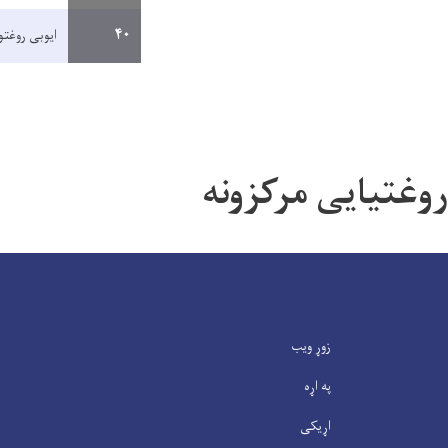
۴۰
ایوبی روغت
روغتیایی مرکزونه
زوړ ویب
په اړه
اړیکی