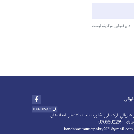
د روغتیایی مرکزونو لیست
Facebook
اروالی
0302005905
 ښاروالي، ارک بازار، څلورمه ناحیه، کندهار، افغانستان
0706502259
څانګه:
ka