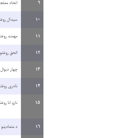
۹
اتحاد معلج
۱۰
سیدال روغ
۱۱
مهمند روغت
۱۲
الحق روغتو
۱۳
چهار دیوال 
۱۴
نادری روغت
۱۵
نازو انا رو
۱۶
د متعادینو