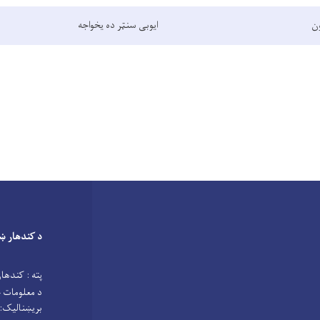
ون
ایوبی سنټر ده یخواجه
د کندهار ښ
پته : کندهار
د معلومات 
بریښنالیک: ndahar.municipality2021@gmail.com