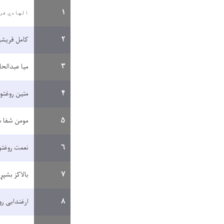
۱
الهادي فر
۲
کامل قریشی
۳
میا عبدال
۴
متین روغتو
۵
مومن شفا س
۶
نعمت روغت
۷
بالاکز بشپړ
۸
ارغندابی ر