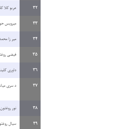
۳۲
عربو کلا ک
۳۳
میرویس حو
۳۴
میر زا محم
۳۵
فیضی روغت
۳۶
داوری کلی
۳۷
د سری میاش
۳۸
نور روغتون
۳۹
سیال روغتو