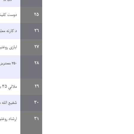
۲۵
دوست کلی
۲۶
د کارته معل
۲۷
ایازی روغتی
۲۸
۲۵۰
بستریزه
۲۹
ملالي ۳۵ بستریزه د معتادینو روغتون
۳۰
شفیع الله س
۳۱
ارشاد روغت