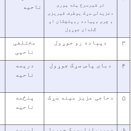
تر شیرسرخ پله پوری
ناحیه
دغزیدلی سړک یوطرف قیریزی
، چری ،پیاده ر،پلچکان او
ګلدان جوړول
۳
دپیاده رو جوړول
مختلفی
۰
ناحیی
۴
دبای پاس سړک جوړول
دریمه
ناحیه
۵
دحاجی عزیز مینه سړک
پنځمه
ناحیه
۶
دمیربازارسړک جوړول
اوومه