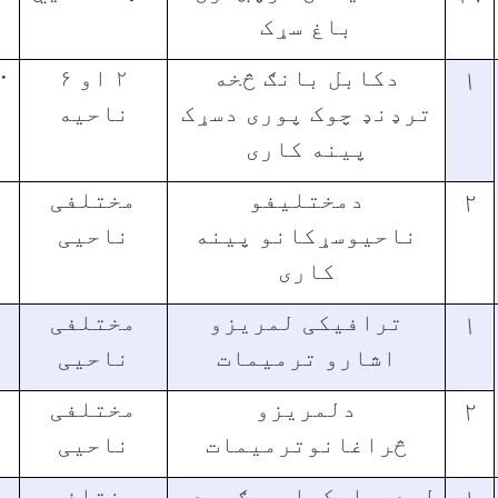
باغ سړک
۱
دکابل بانګ څخه
۲ او ۶
۰
ترډنډ چوک پوری دسړک
ناحیه
پینه کاری
۲
دمختلیفو
مختلفی
۰
ناحیوسړکانو پینه
ناحیی
کاری
۱
ترافیکی لمریزو
مختلفی
اشارو ترمیمات
ناحیی
۲
دلمریزو
مختلفی
څراغانوترمیمات
ناحیی
۱
لوډر،اسکواټر،ګریډر
مختلفی