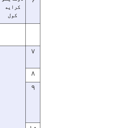
کرایه
کول
۷
۸
۹
۱۰