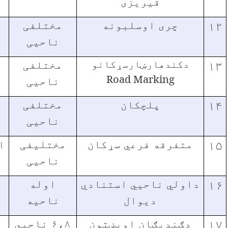
قیریزی
۱۲
چری اوسلبونه
مختلفی
ناحیی
۱۳
دکندهارښارسړکانو
مختلفی
۰
Road Marking
ناحیی
۱۴
پلچکان
مختلفی
ناحیی
۱۵
متفرقه فرعي سړکان
مختلیفی
۱
ناحیی
۱۶
داولي ناحیي استنادي
اوله
دیوال
ناحیه
۱۷
دګندیګان اوپښتون
۶،۸ ناحیي