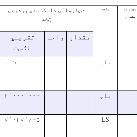
دښاروالي دانکشافي بودیجي
مجموعي
واحد
مقدار
څخه
مقدار
واحد
تقریبي
لګښت
۱
باب
۱٬۵۰۰٬۰۰۰
۱
باب
۲٬۰۰۰٬۰۰۰
۷٬۰۲۷٬۴۰۵
LS
۱