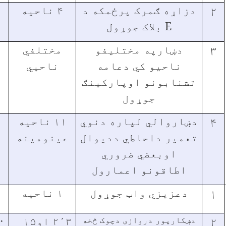
۲
دزاړه ګمرک پرځمکه د
۴ ناحیه
E
بلاک جوړول
۳
دښارپه مختلیفو
مختلفي
ناحیو کي دعامه
ناحیي
تشنابونو اوپارکینګ
جوړول
۴
دښاروالي لپاره دنوي
۱۱ ناحیه
تعمیر داحاطي ددیوال
عینومینه
اوبعضي ضروري
اطاقونو اعمارول
۱
دعزیزي واټ جوړول
۱ ناحیه
۰
۲
دښکارپور دروازی دچوک څخه
۲٬۳ او۱۵
۰