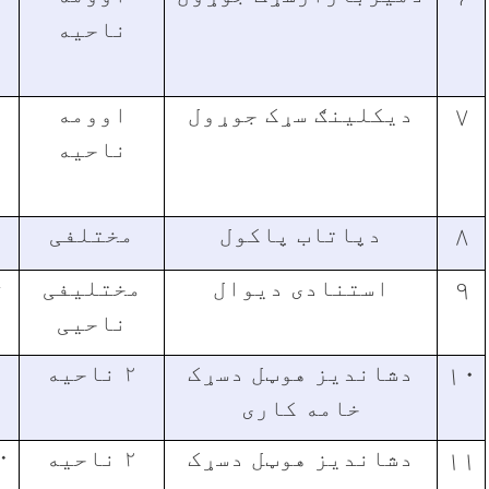
ناحیه
۷
دیکلینګ سړک جوړول
اوومه
ناحیه
۸
دپاتاب پاکول
مختلفی
۹
استنادی دیوال
مختلیفی
۴
ناحیی
۱۰
دشاندیز هوټل دسړک
۲ ناحیه
خامه کاری
۱۱
دشاندیز هوټل دسړک
۲ ناحیه
۰