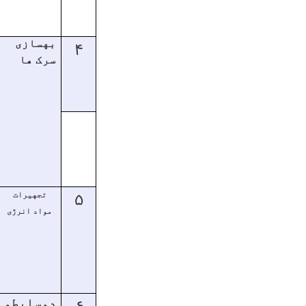
بهسازی
۴
سرک ها
۵
تجهیرات
مواد انرژی
۶
دوسایطو