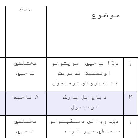
موضوع
موقیعت
۱
د۱۵ ناحیي امریتونو
مختلفي
اوتفتیش مدیریت
ناحیي
دتعمیرونو ترمیمول
۲
دباغ پل پارک
۸ ناحیه
ترمیمول
۱
دښاروالي دملکیتونو
مختلفي
داحاطي دیوالونه
ناحیي