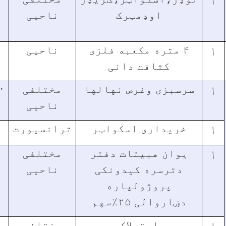
اوډمټرک
ناحیی
۱
۴ متره مکعبه فلزی
ناحیی
کثافت دانی
۱
سرسبزی وغرص نهالها
مختلفی
۰
ناحیی
۱
خریداری اسکواټر
ترانسپورت
۱
یوان هبیتات دفتر
مختلفی
دترسره کیدونکی
ناحیی
پروژولپاره
دښاروالی ۲۵٪سهم
۱
استملاک
مختلفی