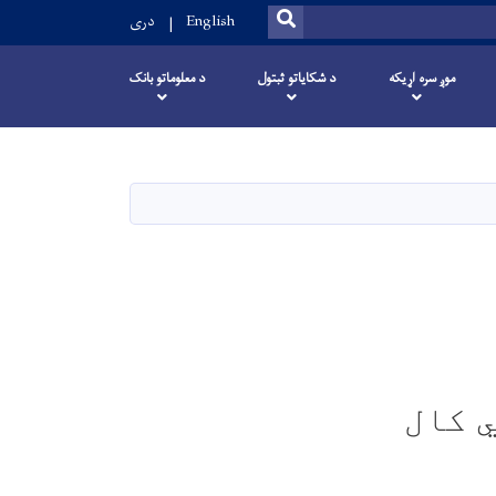
SEARCH
English
دری
موږ سره اړیکه
د شکایاتو ثبتول
د معلوماتو بانک
هـ ش مالي کال