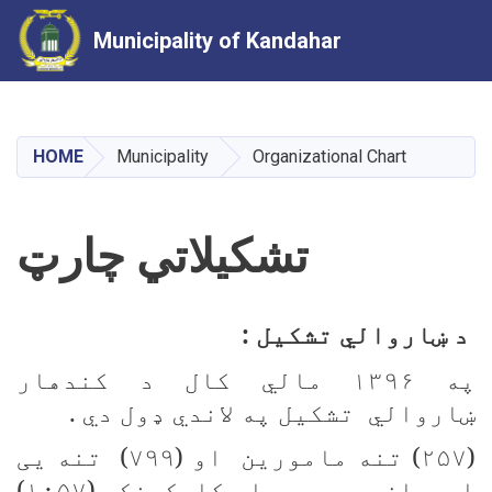
Municipality of Kandahar
Skip
to
main
HOME
Municipality
Organizational Chart
content
تشکیلاتي چارټ
د ښاروالي تشکیل :
په ۱۳۹۶ مالي کال د کندهار
ښاروالي تشکیل په لاندي ډول دي .
(۲۵۷) تنه مامورین او (۷۹۹) تنه یی
اجیران د ي چي جمله کارکونکي (۱۰۵۷)