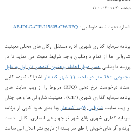
دوشنبه ۱۴۰۰/۲/۲۰ - ۱۲:۰
شماره دعوت
نامه داوطلبی:
AF-IDLG-CIP-215805-CW-RFQ
برنامه سرمایه گذاری شهری اداره مستقل ارگان های محلی معینیت
شاروالی ها از تمام داوطلبان واجد شرایط دعوت می نماید تا در
پروسه داوطلبی
اعمار دیوار احاطه پوهنتون کندهار فاز اول به طول
مجموعی ۶۸۰ متر در ناحیه ۱۱ شهر کندهار
اشتراک نموده کاپی
اسناد درخواست نرخ دهی (
RFQ
) مربوط را از ویب سایت های
برنامه سرمایه گذاری شهری
(CIP)
، معینیت شاروالی ها و هم چنان
از ویب سایت
شاروالی ولایت کندهار
ویا بطور هارد کاپی از برنامه
سرمایه گذاری شهری واقع شهر نو چهاراهی انصاری، کابل بدست
آورند و آفر های خویش را طور سر بسته از تاریخ نشر اعلان الی ساعت