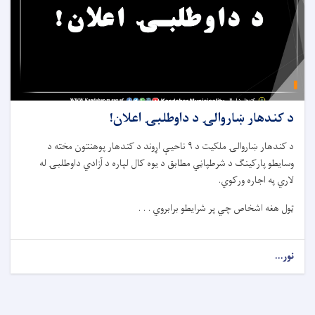
د کندهار ښاروالۍ د داوطلبۍ اعلان!
د کندهار ښاروالۍ ملکیت د ۹ ناحیې اړوند د کندهار پوهنتون مخته د
وسایطو پارکینګ د شرطپاڼي مطابق د یوه کال لپاره د آزادي داوطلبۍ له
لاري په اجاره ورکوي.
ټول هغه اشخاص چي پر شرایطو برابروي . . .
نور...