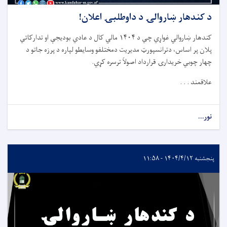
د کندهار ښاروالۍ د داوطلبۍ اعلان!
کندهار ښاروالي غواړي چي د ۱۴۰۴ مالي کال د عادي بودیجې او تدارکاتي
پلان پر اساس، دترانسپورټ مدیریت دمختلفو وسایطو لپاره د پرزه جاتو د
چهار چوبي خریدارۍ قرارداد اصولاً ترسره کړي.
علاقمند . . .
نور...
پنجشنبه ۱۴۰۴/۴/۱۲ - ۱۱:۵۸