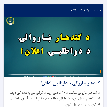
دوشنبه ۱۴۰۴/۴/۱۶ - ۱۰:۲۴
کندهار ښاروالۍ د داوطلبۍ اعلان!
د کندهار ښاروالۍ ملکیت د ۱۰ ناحیې اړوند د شرقي لین په هډه کي دوهم
نمبر کوچنی هوټل دی، دشرطپاڼي مطابق د یوه کال لپاره د آزادي داوطلبۍ
له لاري په اجاره ورکول کیږي.