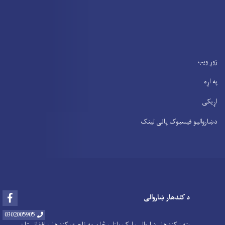
زوړ ویب
په اړه
اړیکی
دښاروالیو فیسبوک پانی لینک
Facebook
د کندهار ښاروالی
0302005905
پته : کندهار ښاروالي، ارک بازار، څلورمه ناحیه، کندهار، افغانستان