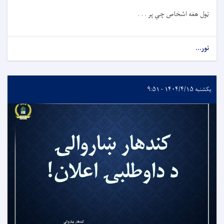
ټول هغه اشخاص چي پر . . .
نور...
یکشنبه ۱۴۰۴/۴/۱۵ - ۹:۵۱