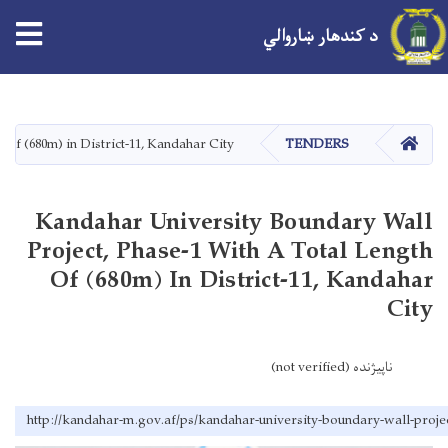
tion
د کندهار ښاروالي
اصلي
منځپانګه
دانګل
کور
 of (680m) in District-11, Kandahar City
TENDERS
Kandahar University Boundary Wall
Project, Phase-1 With A Total Length
Of (680m) In District-11, Kandahar
City
ناپیژنده (not verified)
http://kandahar-m.gov.af/ps/kandahar-university-boundary-wall-project