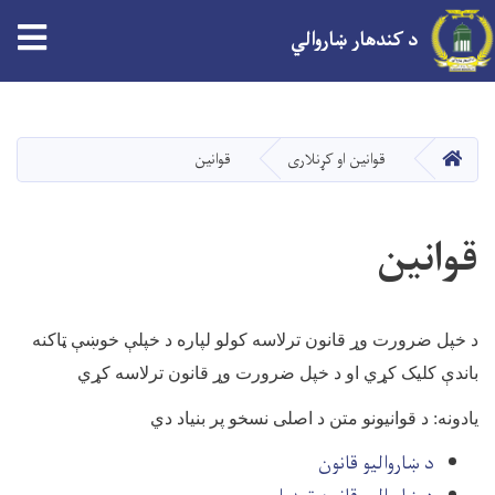
tion
د کندهار ښاروالي
اصلي
منځپانګه
دانګل
کور
قوانین او کړنلاری
قوانین
قوانین
د خپل ضرورت وړ قانون ترلاسه کولو لپاره د خپلې خوښې ټاکنه
باندې کلیک کړي او د خپل ضرورت وړ قانون ترلاسه کړي
یادونه: د قوانیونو متن د اصلی نسخو پر بنیاد دي
د ښاروالیو قانون