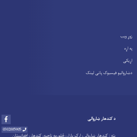
زوړ ویب
په اړه
اړیکی
دښاروالیو فیسبوک پانی لینک
Facebook
د کندهار ښاروالی
0302005905
پته : کندهار ښاروالي، ارک بازار، څلورمه ناحیه، کندهار، افغانستان