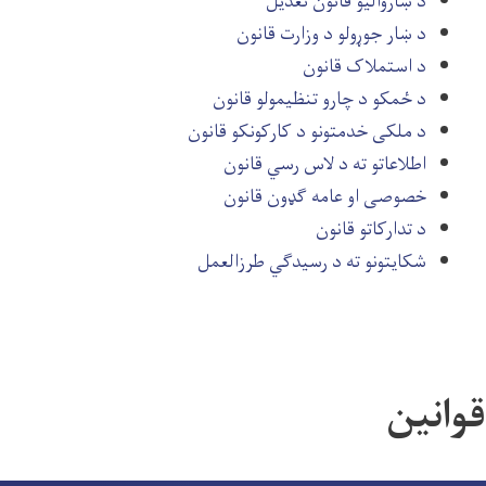
د ښاروالیو قانون تعدیل
د ښار جوړولو د وزارت قانون
د استملاک قانون
د ځمکو د چارو تنظیمولو قانون
د ملکی خدمتونو د کارکونکو قانون
اطلاعاتو ته د لاس رسي قانون
خصوصی او عامه ګډون قانون
د تدارکاتو قانون
شکایتونو ته د رسیدګي طرزالعمل
قوانین