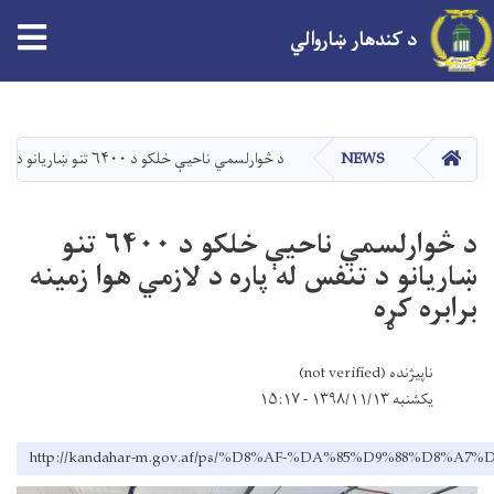
tion
د کندهار ښاروالي
اصلي
منځپانګه
دانګل
کور
NEWS
د څوارلسمي ناحيې خلکو د ۶۴۰۰ تنو ښاريانو د تنفس له پاره د لازمي هوا زمينه برابره کړه
د څوارلسمي ناحيې خلکو د ۶۴۰۰ تنو
ښاريانو د تنفس له پاره د لازمي هوا زمينه
برابره کړه
ناپیژنده (not verified)
یکشنبه ۱۳۹۸/۱۱/۱۳ - ۱۵:۱۷
http://kandahar-m.gov.af/ps/%D8%AF-%DA%85%D9%88