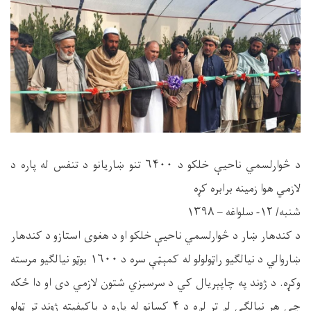
د څوارلسمي ناحيې خلکو د ۶۴۰۰ تنو ښاريانو د تنفس له پاره د
لازمي هوا زمينه برابره کړه
شنبه/ ۱۲- سلواغه – ۱۳۹۸
د کندهار ښار د څوارلسمي ناحيې خلکو او د هغوی استازو د کندهار
ښاروالي د نيالګيو راټولولو له کمېټې سره د ۱۶۰۰ بوټو نيالګيو مرسته
وکړه. د ژوند په چاپېريال کي د سرسبزي شتون لازمي دی او دا ځکه
چي هر نيالګی لږ تر لږه د ۴ کسانو له پاره د باکيفيته ژوند تر ټولو