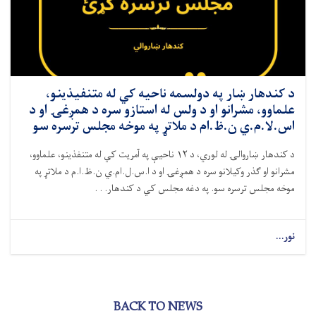
د کندهار ښار په دولسمه ناحیه کي له متنفیذینو،
علماوو، مشرانو او د ولس له استازو سره د همږغۍ او د
اس.لا.م.ي ن.ظ.ام د ملاتړ په موخه مجلس ترسره سو
د کندهار ښاروالۍ له لوري، د ۱۲ ناحیې په آمریت کي له متنفذینو، علماوو،
مشرانو او ګذر وکیلانو سره د همږغۍ او د ا.س.ل.ام.ي ن.ظ.ا.م د ملاتړ په
موخه مجلس ترسره سو. په دغه مجلس کي د کندهار. . .
نور...
BACK TO NEWS