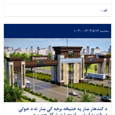
نور...
سه‌شنبه ۱۴۰۴/۵/۱۴ - ۱۰:۴۰
د کندهار ښار په ختيځه برخه کي ښار ته د خولي
دروازه په اساسي او معياري شکل جوړيږي