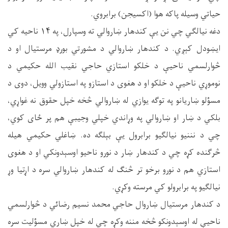
حياتي وسيله پاکه هوا (اکسيجن) برابروي.
دغه نيالګي چي نن يې کندهار ښاروالي ته وسپارل، په ۱۴ ناحيه کي
ايښودل کېږي. د کندهار ښاروالي د مشورتي بورډ مرستيال او د
څوارلسمي ناحيې د خلکو استازي حاجي نقيب الله حکيمي د
نوموړي ناحيې د خلکو او د هغوی د استازو په استازولي وويل، دوی د
مسؤلو ښاريانو په توګه يوازي له ښاروالي څخه خپل حقوق نه غواړي،
بلکي د ښار او ښاروالي په وړاندي خپلي وجيبې هم پر ځای کوي،
چي د نننيو نيالګيو برابرول يې بېلګه ده. ښاغلي حکيمي هيله
څرګنده کړه چي د کندهار ښار د نورو ناحيو اوسېدونکي او د هغوی
استازي هم د نورو برخو تر څنګ له کندهار ښاروالي سره د اړتيا وړ
نيالګيو په برابرولو کي مرسته وکړي.
د کندهار مرستيال ښاروال حاجي محمد نسيم رضائي د څوارلسمي
ناحيې له اوسېدونکو څخه مننه وکړه چي له خپل ښاري مسؤليت سره