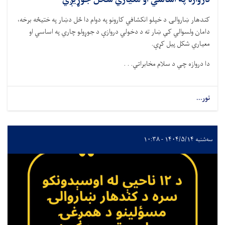
کندهار ښاروالۍ د خپلو انکشافي کارونو په دوام دا ځل دښار په ختيځه برخه،
دامان ولسوالي کي ښار ته د دخولي دروازې د جوړولو چاري په اساسي او
معياري شکل پيل کړې.
دا دروازه چي د سلام مخابراتي. . .
نور...
سه‌شنبه ۱۴۰۴/۵/۱۴ - ۱۰:۳۸