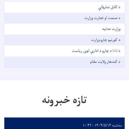
د کابل ښاروالي
د صنعت او تجارت وزارت
وزارت عدليه
د کورنيو چارو وزارت
د ا،ا،ا د چارو د ادارې لوی رياست
د کندهار ولایت مقام
تازه خبرونه
سه‌شنبه ۱۴۰۴/۵/۱۴ - ۱۰:۴۲