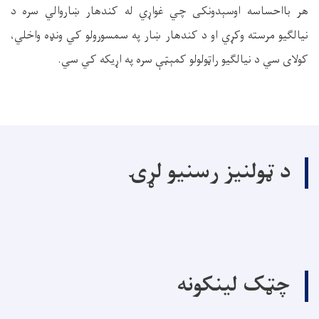
هر بااحساسه اوسېدونکی چي غواړي له کندهار ښاروالي سره د
نيالګيو مرسته وکړي او د کندهار ښار په سمسورولو کي ونډه واخلي،
کولای سي د نيالګيو راټولولو کمېټې سره په اړيکه کي سي.
د ټولنیز رسنیو لړۍ
چټک لینکونه