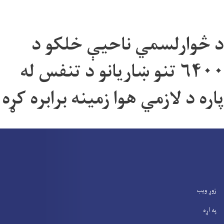
د څوارلسمي ناحيې خلکو د
۶۴۰۰ تنو ښاريانو د تنفس له
پاره د لازمي هوا زمينه برابره کړه
زوړ ویب
په اړه