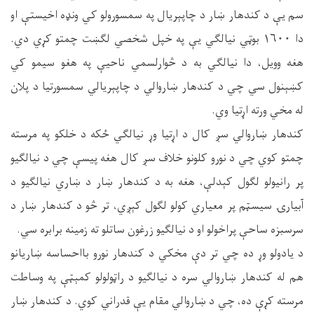
سم يې د کندهار ښار د چاپېريال په سمسورولو کي ونډه اخيستې او
دا ۱۶۰۰ بوټي نيالګي يې په خپل شخصي لګښت چمتو کړي دي.
هغه وويل، دا نيالګي به د څوارلسمي ناحيې په هغو سيمو کي
کښېنول سي چي د کندهار ښاروالي د چاپېريالي سمسورتيا د پلان
له مخي ورته اړتيا وي.
کندهار ښاروالي سږ کال د اړتيا وړ نيالګي ځکه د خلکو په مرسته
چمتو کوي چي د نورو کلونو خلاف سږ کال هغه پيسې چي د نيالګيو
پر رانيولو لګول کېدلې، هغه به د کندهار ښار د ښاري نيالګيو د
آبيارۍ سيسټم پر معياري کولو لګول کېږي، تر څو د کندهار ښار د
سرسبزه ساحې پراخولو او د نيالګيو زرغون ساتلو ته زمينه برابره سي.
د يادولو وړ ده چي تر دې مخکي د کندهار نورو بااحساسه ښاريانو
هم له کندهار ښاروالي سره د نيالګيو د راټولولو کمېټې په وساطت
مرسته کړې ده، چي د ښاروالي مقام يې قدراني کوي. د کندهار ښار