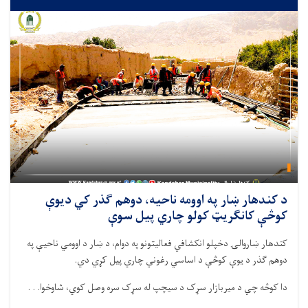
د کندهار ښار په اوومه ناحيه، دوهم ګذر کي ديوې
کوڅې کانګریټ کولو چاري پیل سوې
کندهار ښاروالۍ دخپلو انکشافي فعالیتونو په دوام، د ښار د اوومي ناحیې په
دوهم ګذر د يوې کوڅې د اساسي رغوني چاري پیل کړي دي.
دا کوڅه چي د ميربازار سړک د سيچپ له سړک سره وصل کوي، شاوخوا. . .