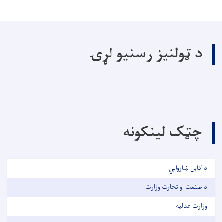
د ټولنیز رسنیو لړۍ
چټک لینکونه
د کابل ښاروالي
د صنعت او تجارت وزارت
وزارت عدليه