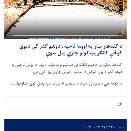
د کندهار ښار په اوومه ناحيه، دوهم ګذر کي ديوې
کوڅې کانګریټ کولو چاري پیل سوې
کندهار ښاروالۍ دخپلو انکشافي فعالیتونو په دوام، د ښار د اوومي ناحیې په
دوهم ګذر د يوې کوڅې د اساسي رغوني چاري پیل کړي دي.
دا کوڅه چي د ميربازار سړک د سيچپ له سړک سره وصل کوي، شاوخوا. . .
نور...
سه‌شنبه ۱۴۰۴/۵/۱۴ - ۱۰:۴۰