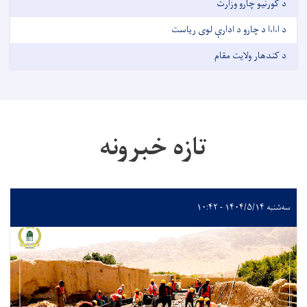
د کورنيو چارو وزارت
د ا،ا،ا د چارو د ادارې لوی رياست
د کندهار ولایت مقام
تازه خبرونه
سه‌شنبه ۱۴۰۴/۵/۱۴ - ۱۰:۴۲