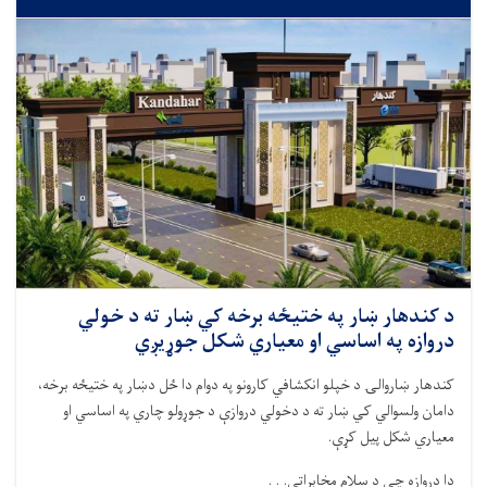
د کندهار ښار په ختيځه برخه کي ښار ته د خولي
دروازه په اساسي او معياري شکل جوړيږي
کندهار ښاروالۍ د خپلو انکشافي کارونو په دوام دا ځل دښار په ختيځه برخه،
دامان ولسوالي کي ښار ته د دخولي دروازې د جوړولو چاري په اساسي او
معياري شکل پيل کړې.
دا دروازه چي د سلام مخابراتي. . .