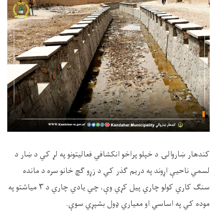
کندهار ښاروالۍ د خپلو پراخو انکشافي فعاليتونو په لړ کي د ښار د
لسمي ناحیې اړوند په دریم ګذر کي د زړو ګچ خانو سره د مانده
سنګ کاري کولو چاري پیل کړي وې، چي یادي چاري د ۳ میاشتو په
موده کي په اساسي او معیاري ډول بشپړي سوې.