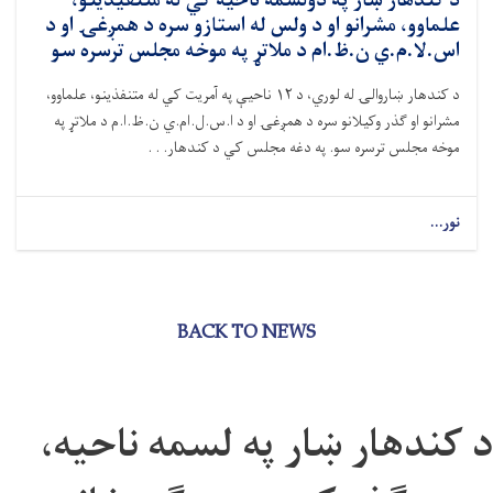
د کندهار ښار په دولسمه ناحیه کي له متنفیذینو،
علماوو، مشرانو او د ولس له استازو سره د همږغۍ او د
اس.لا.م.ي ن.ظ.ام د ملاتړ په موخه مجلس ترسره سو
د کندهار ښاروالۍ له لوري، د ۱۲ ناحیې په آمریت کي له متنفذینو، علماوو،
مشرانو او ګذر وکیلانو سره د همږغۍ او د ا.س.ل.ام.ي ن.ظ.ا.م د ملاتړ په
موخه مجلس ترسره سو. په دغه مجلس کي د کندهار. . .
نور...
BACK TO NEWS
د کندهار ښار په لسمه ناحيه،