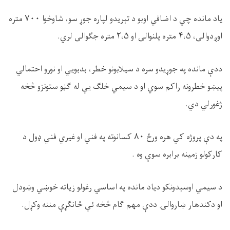
یاد مانده چي د اضافي اوبو د تېریدو لپاره جوړ سو، شاوخوا ۷۰۰ متره
اوږدوالی، ۴،۵ متره پلنوالی او ۲،۵ متره جګوالی لري.
ددې مانده په جوړيدو سره د سيلابونو خطر، بدبويي او نورو احتمالي
پيښو خطرونه راکم سوي او د سيمي خلګ يې له ګڼو ستونزو څخه
ژغورلي دي.
په دې پروژه کي هره ورځ ۸۰ کسانوته په فني او غيري فني ډول د
کارکولو زمينه برابره سوې وه .
د سيمي اوسېدونکو دياد مانده په اساسي رغولو زياته خوښي وښودل
او دکندهار ښاروالۍ ددې مهم ګام څخه ئې ځانګړې مننه وکړل.