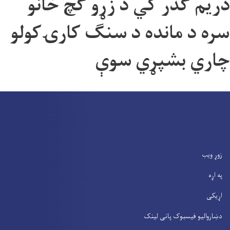
دريم ګذر کي د زړو ګچ خانو
سره د مانده د سنګ کارۍکولو
چاري بشپړي سوې
زوړ ویب
په اړه
اړیکی
دښاروالیو فیسبوک پانی لینک