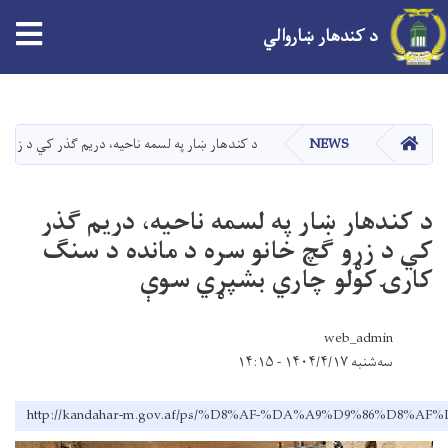
tion
د کندهار ښاروالي
اصلي
منځپانګه
دانګل
کور
NEWS
د کندهار ښار په لسمه ناحيه، دريم ګذر کي د زړو
د کندهار ښار په لسمه ناحيه، دريم ګذر
کي د زړو ګچ خانو سره د مانده د سنګ
کارۍکولو چاري بشپړي سوې
web_admin
سه‌شنبه ۱۴۰۴/۴/۱۷ - ۱۴:۱۵
http://kandahar-m.gov.af/ps/%D8%AF-%DA%A9%D9%8