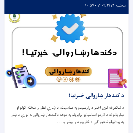
سه‌شنبه ۱۴۰۴/۳/۱۳ - ۱۰:۵۷
د کندهار ښاروالۍ خبرتیا!
د نېکمرغه لوی اختر د رارسېدو په مناسبت، د ښاري نظم رامنځته کولو او
ښاریانو ته د لازمو اسانتیاوو برابرولو په موخه دکندهار ښاروالۍله لوري د ښار
په بېلابیلو ناحیو کي د څارویو د رانیولو او . . .