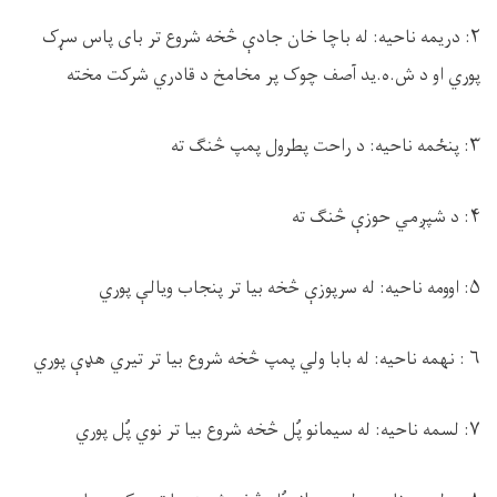
۲: دریمه ناحیه: له باچا خان جادې څخه شروع تر بای پاس سړک
پوري او د ش.ه.ید آصف چوک پر مخامخ د قادري شرکت مخته
۳: پنځمه ناحیه: د راحت پطرول پمپ څنګ ته
۴: د شپږمي حوزې څنګ ته
۵: اوومه ناحیه: له سرپوزې څخه بیا تر پنجاب ویالې پوري
۶ : نهمه ناحیه: له بابا ولي پمپ څخه شروع بیا تر تیري هډې پوري
۷: لسمه ناحیه: له سیمانو پُل څخه شروع بیا تر نوي پُل پوري