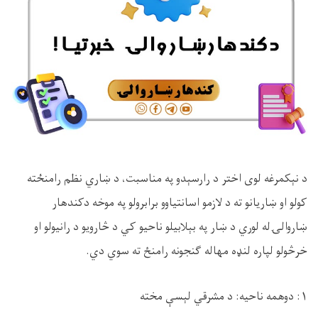
د نېکمرغه لوی اختر د رارسېدو په مناسبت، د ښاري نظم رامنځته
کولو او ښاریانو ته د لازمو اسانتیاوو برابرولو په موخه دکندهار
ښاروالۍله لوري د ښار په بېلابیلو ناحیو کي د څارویو د رانیولو او
خرڅولو لپاره لنډه مهاله ګنجونه رامنځ ته سوي دي.
۱: دوهمه ناحیه: د مشرقي لېسې مخته