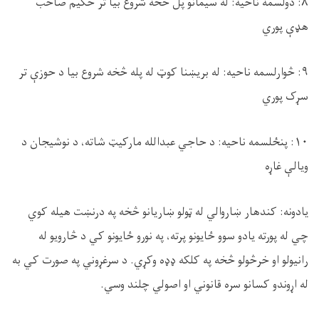
۸: دولسمه ناحیه: له سیمانو پُل څخه شروع بیا تر حکیم صاحب
هډې پوري
۹: څوارلسمه ناحیه: له بریښنا کوټ له پله څخه شروع بیا د حوزې تر
سړک پوري
۱۰: پنځلسمه ناحیه: د حاجي عبدالله مارکیټ شاته، د نوشیجان د
ویالې غاړه
یادونه: کندهار ښاروالي له ټولو ښاریانو څخه په درنښت هیله کوي
چي له پورته یادو سوو ځایونو پرته، په نورو ځایونو کي د څارویو له
رانیولو او خرڅولو څخه په کلکه ډډه وکړي. د سرغړوني په صورت کي به
له اړوندو کسانو سره قانوني او اصولي چلند وسي.