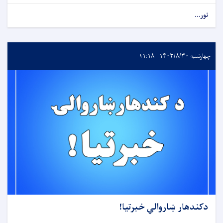
نور...
چهارشنبه ۱۴۰۳/۸/۳۰ - ۱۱:۱۸
دکندهار ښاروالي خبرتیا!