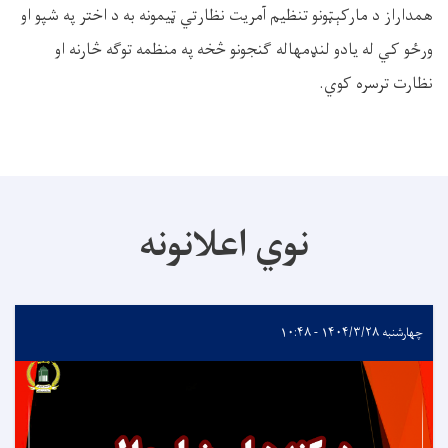
همداراز د مارکېټونو تنظیم آمریت نظارتي ټیمونه به د اختر په شپو او
ورځو کي له یادو لنډمهاله ګنجونو څخه په منظمه توګه څارنه او
نظارت ترسره کوي.
نوي اعلانونه
چهارشنبه ۱۴۰۴/۳/۲۸ - ۱۰:۴۸