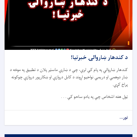
د کندهار ښاروالۍ خبرتیا!
کندهار ښاروالي په پام کي لري، چي د ښاري ماسټر پلان د تطبیق په موخه د
ښار دوهمي او دریمي ن
وا
حیو اړوند د کابل دروازې او ښکارپور دروازې چوکونه
پراخ کړي
.
ټول هغه اشخاص چي په یادو ساحو کي . . .
نور...