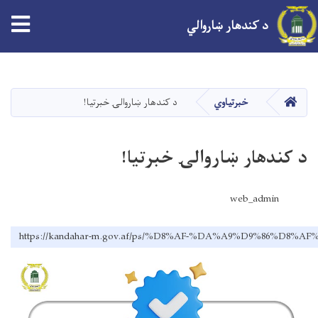
tion
د کندهار ښاروالي
اصلي
منځپانګه
دانګل
کور
خبرتیاوي
د کندهار ښاروالۍ خبرتیا!
د کندهار ښاروالۍ خبرتیا!
web_admin
https://kandahar-m.gov.af/ps/%D8%AF-%DA%A9%D9%86