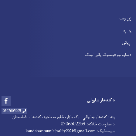
زوړ ویب
په اړه
اړیکی
دښاروالیو فیسبوک پانی لینک
Facebook
د کندهار ښاروالی
0302005905
پته : کندهار ښاروالي، ارک بازار، څلورمه ناحیه، کندهار، افغانستان
0706502259
د معلومات څانګه:
بریښنالیک: kandahar.municipality2021@gmail.com