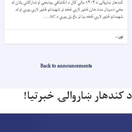
کندهار ښاروالۍ د ۱۴۰۳ مالي کال د انکشافي بودیجې او تدارکاتي پلان له
مخي دسردار مدد خان څلور لاري څخه تر شهیدانو څلور لاري پوري او له
شهیدانو څلور لاري څخه بیا تر باغ پل پوري د AC . . .
نور...
Back to announcements
د کندهار ښاروالۍ خبرتیا!