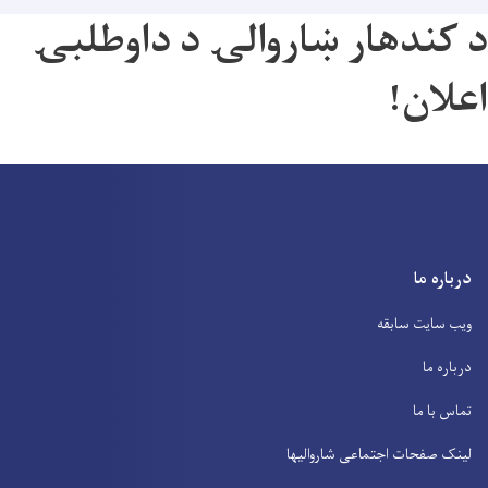
د کندهار ښاروالۍ د داوطلبۍ
اعلان!
درباره ما
ویب سایت سابقه
درباره ما
تماس با ما
لینک صفحات اجتماعی شاروالیها