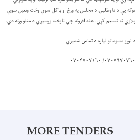
توګه يې د داوطلبۍ د مجلس په ورځ او ټاکل سوي وخت وتعين سوي
پلاوي ته تسليم کړي. هغه افرونه چي ناوخته ورسيږي د منلو وړنه دي.
د نورو معلوماتو لپاره د تماس شميرې:
۰۷۰۷۹۷۰۷۶۰/ ۰۷۰۴۷۰۷۱۶۰
MORE TENDERS