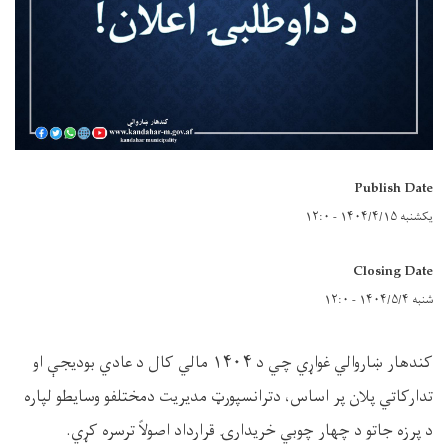
Publish Date
یکشنبه ۱۴۰۴/۴/۱۵ - ۱۲:۰
Closing Date
شنبه ۱۴۰۴/۵/۴ - ۱۲:۰
کندهار ښاروالي غواړي چي د ۱۴۰۴ مالي کال د عادي بودیجې او
تدارکاتي پلان پر اساس، دترانسپورټ مدیریت دمختلفو وسایطو لپاره
د پرزه جاتو د چهار چوبي خریدارۍ قرارداد اصولاً ترسره کړي.