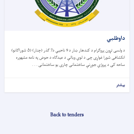
داوطلبي
د ولسی تړون پروګرام د کندهار ښار د 9 ناحیي د7 ګذر (چنار) (۵ شوراګانو)
انکشافی شورا غواړی چی د لوي ویالې د عیدګاه د حوض په نامه مشهوره
ساحه کی د پروژي جوړنې ساختمانی چاری یو ساختمانی . . .
بیشتر
Back to tenders