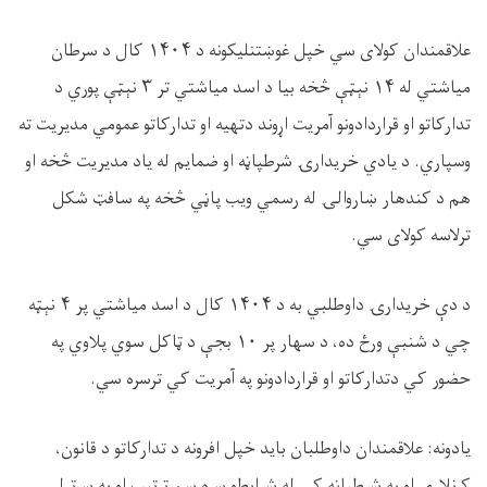
علاقمندان کولای سي خپل غوښتنلیکونه د ۱۴۰۴ کال د سرطان
میاشتي له ۱۴ نېټې څخه بیا د اسد میاشتي تر ۳ نېټې پوري د
تدارکاتو او قراردادونو آمریت اړوند دتهیه او تدارکاتو عمومي مدیریت ته
وسپاري. د یادي خریدارۍ شرطپاڼه او ضمایم له یاد مدیریت څخه او
هم د کندهار ښاروالۍ له رسمي ویب پاڼي څخه په سافټ شکل
ترلاسه کولای سي.
د دې خریدارۍ داوطلبي به د ۱۴۰۴ کال د اسد میاشتي پر ۴ نېټه
چي د شنبې ورځ ده، د سهار پر ۱۰ بجې د ټاکل سوي پلاوي په
حضور کي دتدارکاتو او قراردادونو په آمریت کي ترسره سي.
یادونه: علاقمندان داوطلبان بايد خپل افرونه د تدارکاتو د قانون،
کړنلاري او په شرطپاڼه کي له شرايطو سره سم ترتيب او په سرتړلي