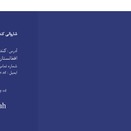
شاروالی کند
کنده
آدرس :
افغانستان
شماره تماس
ایمیل :
v.af
y of
ah