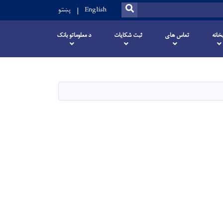
SEARCH
English
پښتو
خانه
تماس های
ثبت شکایات
د معلوماتو بانک