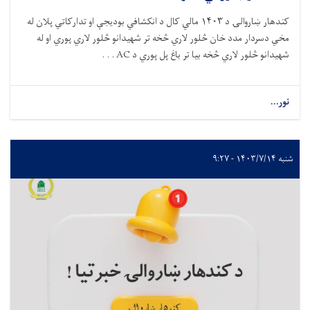
کندهار ښاروالۍ د ۱۴۰۳ مالي کال د انکشافي بودیجې او تدارکاتي پلان له
ي دسردار مدد خان څلور لاري څخه تر شهیدانو څلور لاري پوري او له
دانو څلور لاري څخه بیا تر باغ پل پوري د AC . . .
...
 - ۹:۲۷