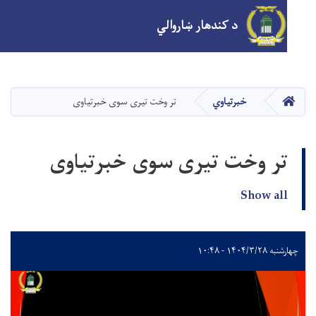
n
د کندهار ښاروالي
اصلي
منځپانګه
دانګل
کور
خبرتیاوي
تر وخت تیری سوی خبرتیاوی
ر وخت تیری سوی خبرتیاوی
Show al
۱۴۰۴/۳/۲ - ۱۰:۴۸