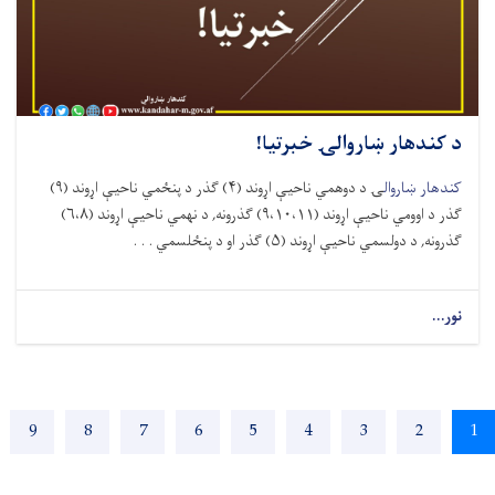
کندهار ښاروالۍ خبرتیا!
هار ښاروال
ۍ
د دوهمي ناحی
ې
اړوند (۴) ګذر د پنځمي ناحی
ې
اړوند (۹)
ر د اوومي ناحی
ې
اړوند (۹،۱۰،۱۱) ګذرونه,
د نهمي ناحی
ې
اړوند (۶،۸)
ونه,
د دولسمي ناحی
ې
اړوند (۵) ګذر او د پنځلسمي . . .
...
Pagina
t ›
ی
2
پاڼه
3
پاڼه
4
پاڼه
5
پاڼه
6
پاڼه
7
پاڼه
8
پاڼه
9
پاڼه