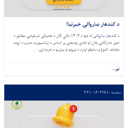
کندهار ښاروالۍ خبرتیا!
ندهار ښاروال
ۍ
له خوا د ۱۴۰۳ مالي کال د تخنیکي شرطپاڼي مطابق د
ل تدارکاتي پلان او عادي بودیجې پر اساس د ترانسپورټ مدیریت اړوند
لف النوع و سایطو لپاره د ټېرونو او بېټریو د خریدارۍ . . .
...
۱۴۰۳/۷ - ۹:۳۱