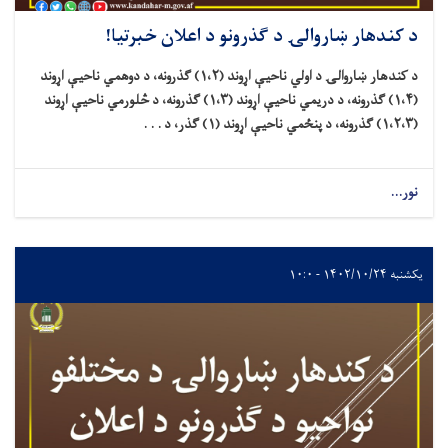
کندهار ښاروالۍ د ګذرونو د اعلان خبرتیا!
د کندهار ښاروالۍ د اولي ناحیې اړوند (۱،۲) ګذرونه، د دوهمي ناحیې اړوند
(۱،۴) ګذرونه، د دریمي ناحیې اړوند (۱،۳) ګذرونه، د څلورمي ناحیې اړوند
...
۱۴۰۲/۱ - ۱۰:۰