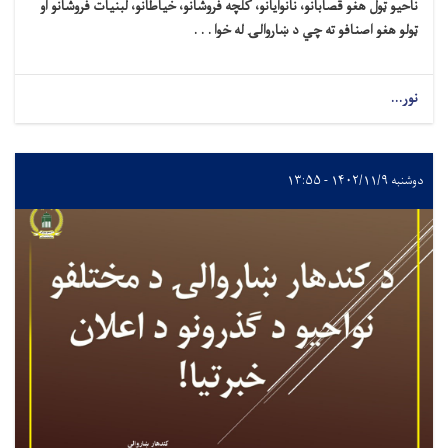
یو ټول هغو قصابانو، نانوایانو، کلچه فروشانو، خیاطانو، لبنیات فروشانو او
و هغو اصنافو ته چي د ښاروالۍ له خوا . . .
...
۱۴۰۲/ - ۱۳:۵۵