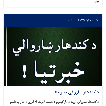
...
۱۴۰۲/۱ - ۱۰:۵۱
کندهار ښاروالۍ خبرتیا!
ندهار ښاروالۍ اړوند د مارکېټونو د تنظیم آمریت له لوري د ښار پنځلسو