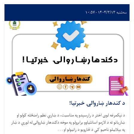
۱۴۰۴/۳ - ۱۰:۵۷
کندهار ښاروالۍ خبرتیا!
ېکمرغه لوی اختر د رارسېدو په مناسبت، د ښاري نظم رامنځته کولو او
یانو ته د لازمو اسانتیاوو برابرولو په موخه دکندهار ښاروالۍله لوري د ښار
بېلابیلو ناحیو کي د څارویو د رانیولو او . . .