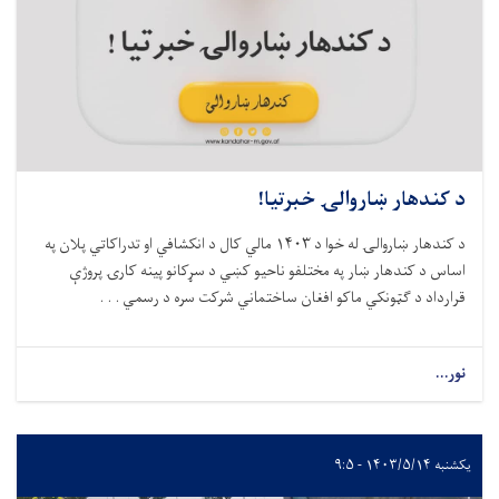
کندهار ښاروالۍ خبرتیا!
د کندهار ښاروالۍ له خوا د ۱۴۰۳ مالي کال د انکشافي او تدراکاتي پلان په
اس د کندهار ښار په مختلفو ناحیو کښي د سړکانو پینه کارۍ پروژې
ارداد د ګټونکي ماکو افغان ساختماني شرکت سره د رسمي . . .
...
۱۴۰۳/۵ - ۹:۵