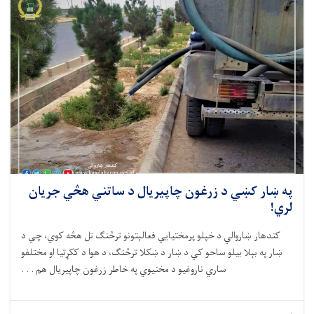
 ښار کښي د زرغون چاپيريال د ساتني هڅي جريان
ي!
کندهار ښاروالي
د
خپلو پرمختیايي فعالېتونو ترڅنګ تل هڅه کوي، چي د
ښار په ب
ې
لا بیلو ساحو کي د ښار د ښکلا ترڅنګ، د هوا د ککړتیا او مختلفو
ساري ناروغیو د مخنیوي په خاطر زرغون چاپیریال هم . . .